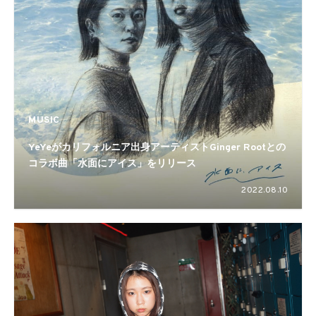
MUSIC
YeYeがカリフォルニア出身アーティストGinger Rootとの
コラボ曲「水面にアイス」をリリース
2022.08.10