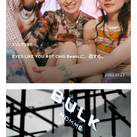
CULTURE
EYES LIKE YOU #07 Chilli Beans.に、恋する。
2022.07.22