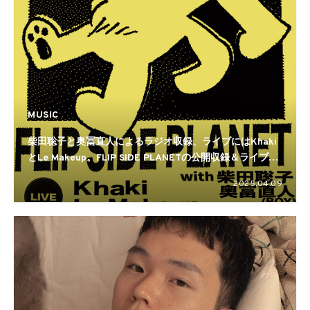
MUSIC
柴田聡子と奥冨直人によるラジオ収録、ライブにはKhaki
とLe Makeup。FLIP SIDE PLANETの公開収録＆ライブイ
ベントが開催
2025.04.09