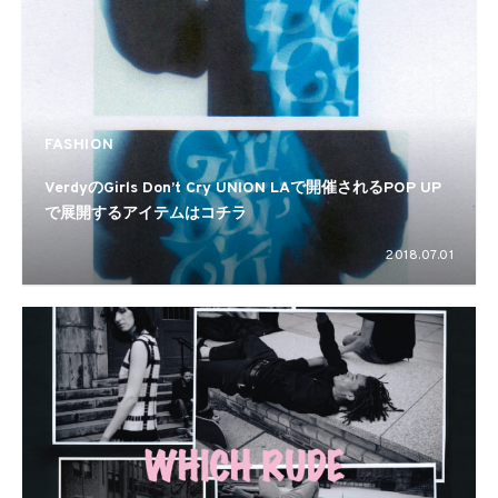
FASHION
VerdyのGirls Don’t Cry UNION LAで開催されるPOP UP
で展開するアイテムはコチラ
2018.07.01