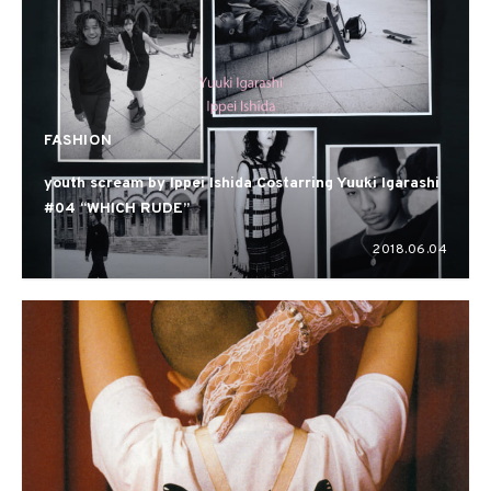
FASHION
youth scream by Ippei Ishida Costarring Yuuki Igarashi
#04 “WHICH RUDE”
2018.06.04