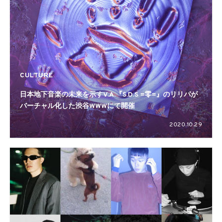
CULTURE
日本地下音楽の未来を示すV.A.『S.D.S =零=』のリリパが
バーチャル化した渋谷WWWにて開催
2020.10.29