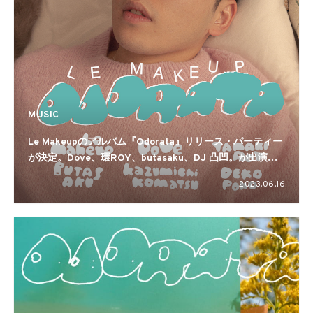
MUSIC
Le Makeupのアルバム『Odorata』リリース・パーティー
が決定。Dove、環ROY、butasaku、DJ 凸凹。が出演す
る
2023.06.16