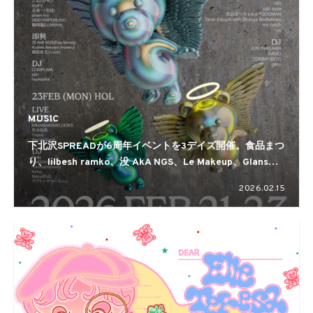
MUSIC
下北沢SPREADが6周年イベントを3デイズ開催。食品まつ
り、lilbesh ramko、没 AkA NGS、Le Makeup、Glans、
VIDEOTAPEMUSIC、COMPUMAら多彩にラインナップ
2026.02.15