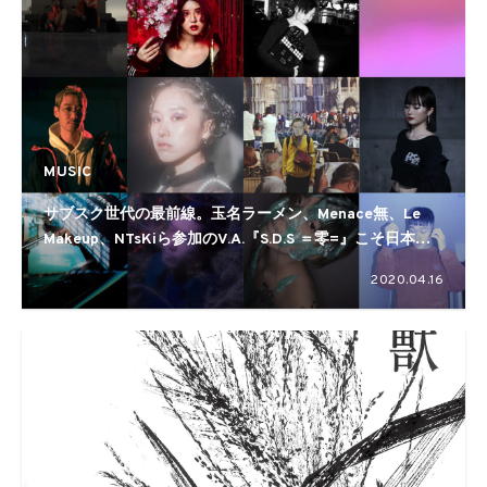
MUSIC
サブスク世代の最前線。玉名ラーメン、Menace無、Le
Makeup、NTsKiら参加のV.A.『S.D.S ＝零=』こそ日本地
下音楽のいま、だ
2020.04.16