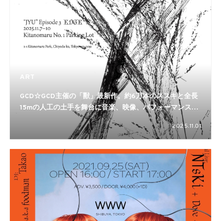
ART
GCD☆GCD主催の「獸」最新作。約6万本のススキと全長
15mの人工の土手を舞台に音楽、映像、パフォーマンスが
交錯する。Tohji、カネコアヤノ、JUMADIBA、布施琳太
2025.11.01
郎、Qiezi Mabo、磯村暖らが参加