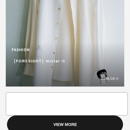
FASHION
［FORESIGHT］mister it.
2018.08.11
VIEW MORE