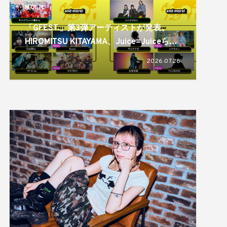
MUSIC
「GFEST.」第3弾アーティストが発表。
HIROMITSU KITAYAMA、Juice=Juiceらが
出演
2026.07.28