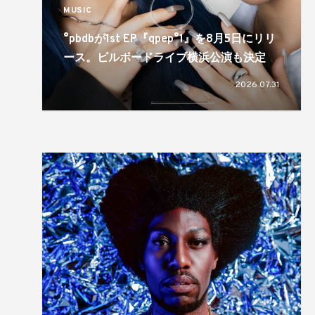
MUSIC
°pbdbが1st EP『qpep°1』を8月5日にリリ
ース。ビルボードライブ横浜公演も決定
2026.07.31