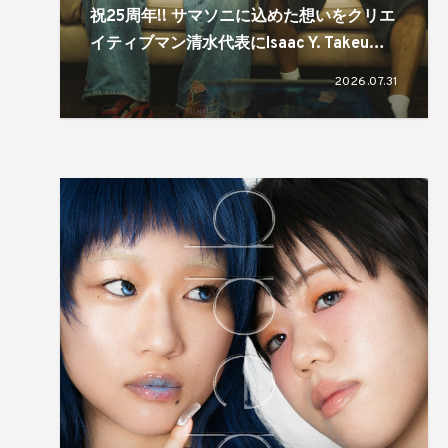
祝25周年!! サマソニに込めた想いをクリエ
イティブマン清水代表にIsaac Y. Takeuが
訊く。「文化は進化、変化していくもの」
2026.07.31
「規模感が大事」