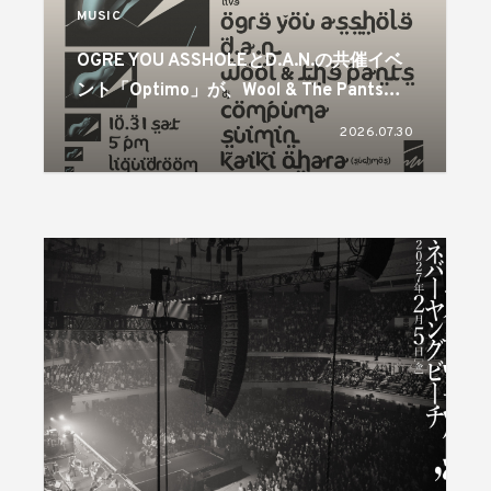
MUSIC
OGRE YOU ASSHOLEとD.A.N.の共催イベ
ント「Optimo」が、Wool & The Pantsを
迎え4年ぶりに開催
2026.07.30