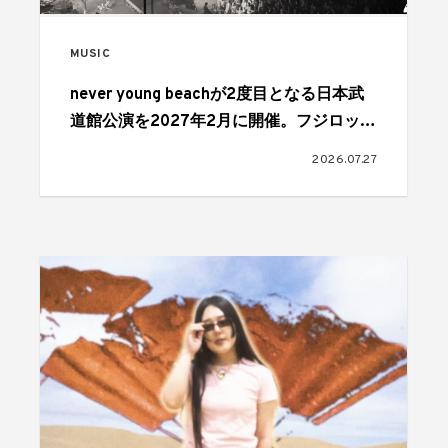
MUSIC
never young beachが2度目となる日本武
道館公演を2027年2月に開催。フジロック
最終日、FIELD OF HEAVENのヘッドライ
2026.07.27
ナーを務めたステージで発表