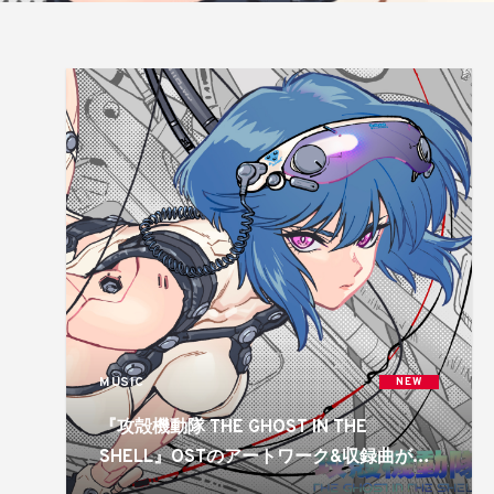
MUSIC
NEW
『攻殻機動隊 THE GHOST IN THE
SHELL』OSTのアートワーク&収録曲が公
開!