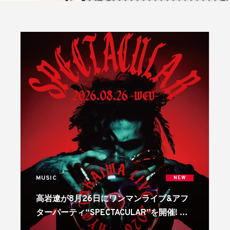
MUSIC
NEW
高岩遼が8月26日にワンマンライブ&アフ
ターパーティ“SPECTACULAR”を開催! リ
リースも続々!