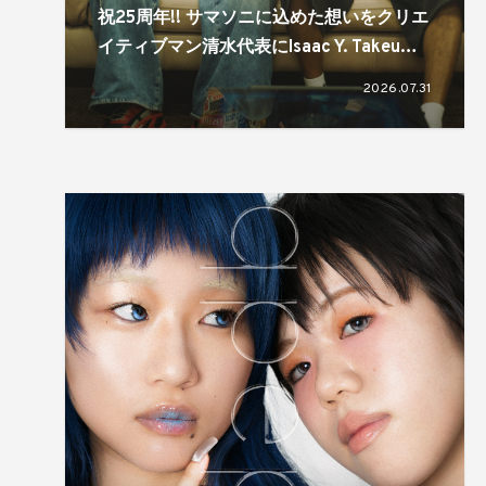
祝25周年!! サマソニに込めた想いをクリエ
イティブマン清水代表にIsaac Y. Takeuが
訊く。「文化は進化、変化していくもの」
2026.07.31
「規模感が大事」