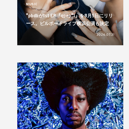
MUSIC
°pbdbが1st EP『qpep°1』を8月5日にリリ
ース。ビルボードライブ横浜公演も決定
2026.07.31