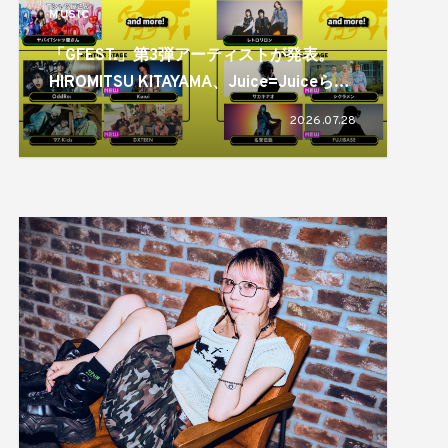
MUSIC
「GFEST.」第3弾アーティストが発表。
HIROMITSU KITAYAMA、Juice=Juiceらが
出演
2026.07.28