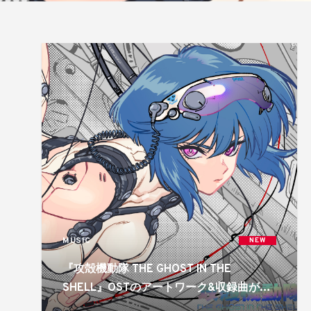
MUSIC
NEW
『攻殻機動隊 THE GHOST IN THE
SHELL』OSTのアートワーク&収録曲が公
開!