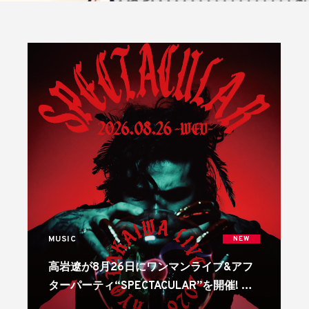
MUSIC
NEW
高岩遼が8月26日にワンマンライブ&アフ
ターパーティ“SPECTACULAR”を開催! リ
リースも続々!