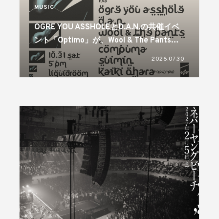
MUSIC
OGRE YOU ASSHOLEとD.A.N.の共催イベ
ント「Optimo」が、Wool & The Pantsを
迎え4年ぶりに開催
2026.07.30