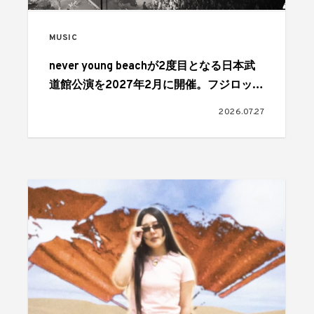
MUSIC
never young beachが2度目となる日本武
道館公演を2027年2月に開催。フジロック
最終日、FIELD OF HEAVENのヘッドライ
2026.07.27
ナーを務めたステージで発表