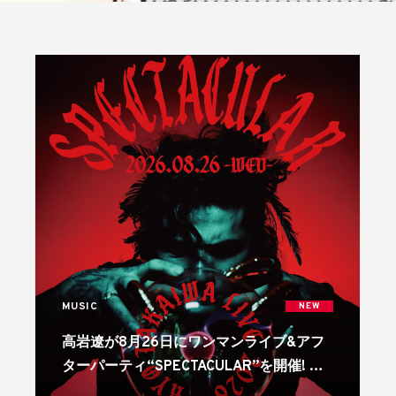
MUSIC
NEW
高岩遼が8月26日にワンマンライブ&アフ
ターパーティ“SPECTACULAR”を開催! リ
リースも続々!