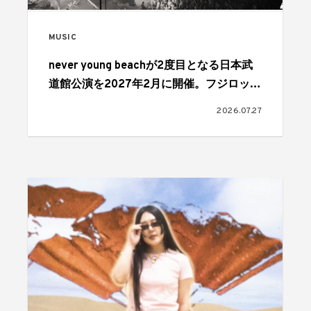
MUSIC
never young beachが2度目となる日本武
道館公演を2027年2月に開催。フジロック
最終日、FIELD OF HEAVENのヘッドライ
2026.07.27
ナーを務めたステージで発表