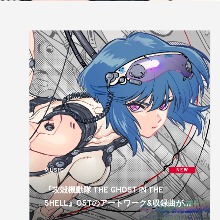
MUSIC
NEW
『攻殻機動隊 THE GHOST IN THE
SHELL』OSTのアートワーク&収録曲が公
開!