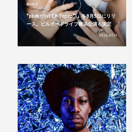
MUSIC
°pbdbが1st EP『qpep°1』を8月5日にリリ
ース。ビルボードライブ横浜公演も決定
2026.07.31