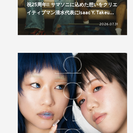
祝25周年!! サマソニに込めた想いをクリエ
イティブマン清水代表にIsaac Y. Takeuが
訊く。「文化は進化、変化していくもの」
2026.07.31
「規模感が大事」