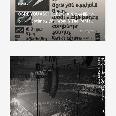
MUSIC
OGRE YOU ASSHOLEとD.A.N.の共催イベ
ント「Optimo」が、Wool & The Pantsを
迎え4年ぶりに開催
2026.07.30