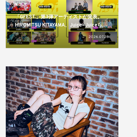
MUSIC
「GFEST.」第3弾アーティストが発表。
HIROMITSU KITAYAMA、Juice=Juiceらが
出演
2026.07.28