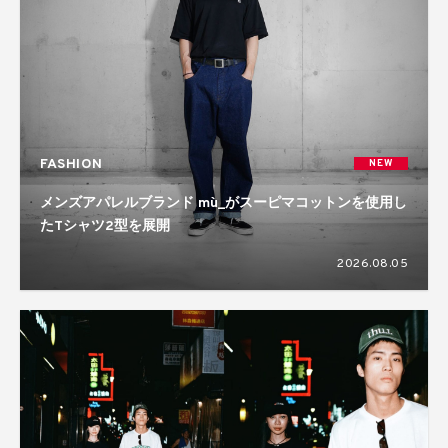
FASHION
NEW
メンズアパレルブランド mù_がスーピマコットンを使用し
たTシャツ2型を展開
2026.08.05