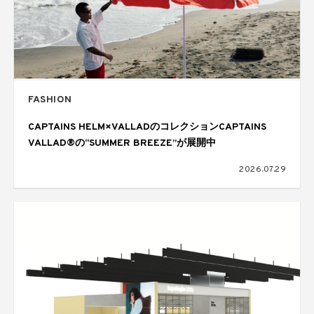
FASHION
CAPTAINS HELM×VALLADのコレクションCAPTAINS
VALLAD®の“SUMMER BREEZE”が展開中
2026.07.29