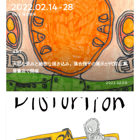
ART
大胆な歪みと緻密な描き込み。落合翔平の展示が代官山 蔦
屋書店で開催
2022.02.08