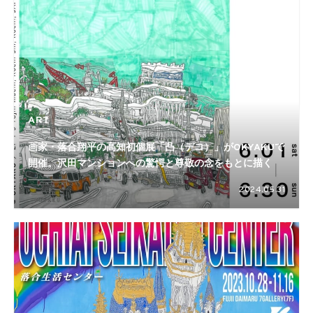
ART
画家・落合翔平の高知初個展「凸（デコ）」がOKYAKUで
開催。沢田マンションへの驚愕と尊敬の念をもとに描く
2024.05.31