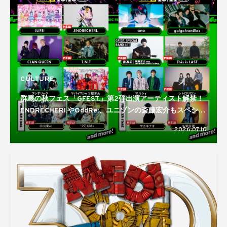
CULTURE
群馬の秋フェス「GFEST.」第2弾出演アーティスト解禁！
ENDRECHERI.やOddRe:、ユニゾンの斎藤宏介もスペシャ
ルバンドセットで登場
2026.07.10