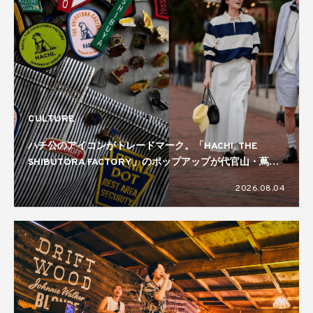
CULTURE
ハチ公のアイコンがトレードマーク。「HACHI. THE
SHIBUTORA FACTORY」のポップアップが代官山・蔦屋
書店で開催中
2026.08.04