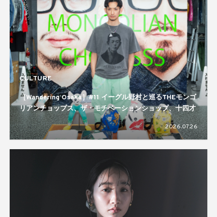
CULTURE
［Wandering Osaka］#11 イーグル野村と巡るTHEモンゴ
リアンチョップス、ザ・モチベーションショップ、十四才
2026.07.26