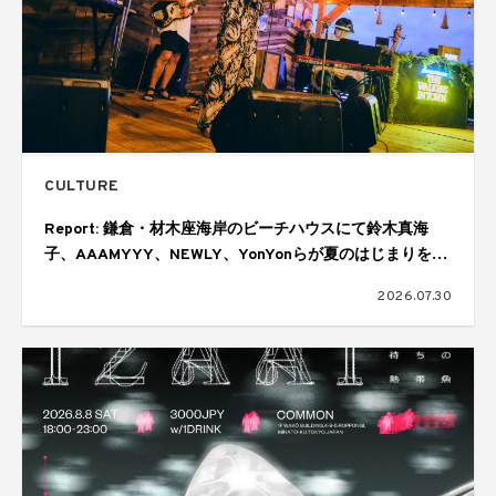
CULTURE
Report: 鎌倉・材木座海岸のビーチハウスにて鈴木真海
子、AAAMYYY、NEWLY、YonYonらが夏のはじまりを幻
想的に彩る。ジョニーウォーカーによる「THE WALKERS
2026.07.30
IN TOWN SESSIONS Vol.6」が開催