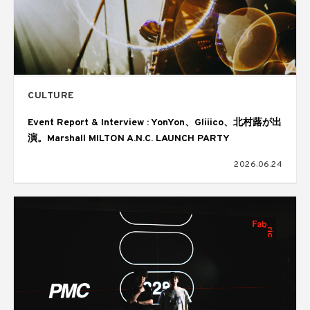
CULTURE
Event Report & Interview : YonYon、Gliiico、北村蕗が出
演。Marshall MILTON A.N.C. LAUNCH PARTY
2026.06.24