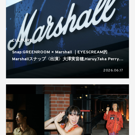
CULTURE
Snap:GREENROOM × Marshall ｜EYESCREAM的
Marshallスナップ〈出演〉大澤実音穂,Haruy,Taka Perry,
蒼葉える,kirin
2026.06.17