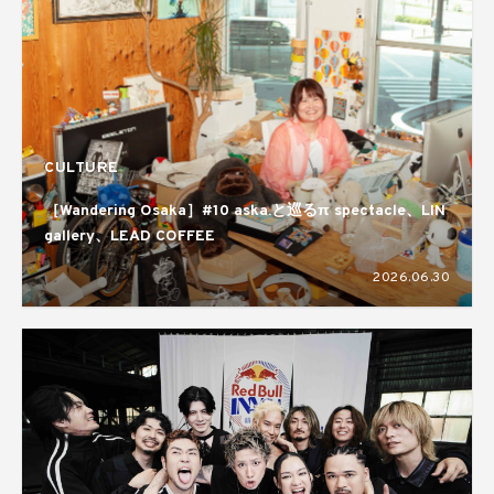
CULTURE
［Wandering Osaka］#10 aska.と巡るπ spectacle、LIN
gallery、LEAD COFFEE
2026.06.30