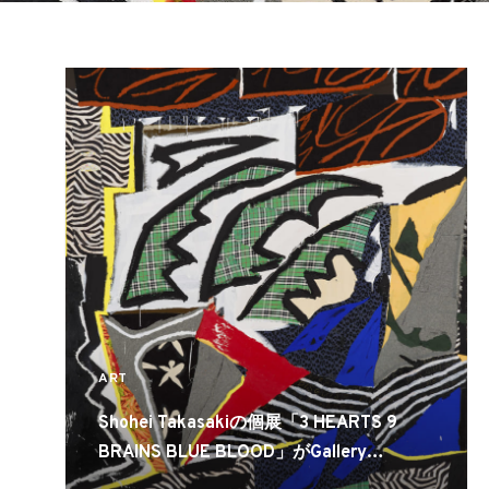
ART
Shohei Takasakiの個展「3 HEARTS 9
BRAINS BLUE BLOOD」がGallery
COMMONで