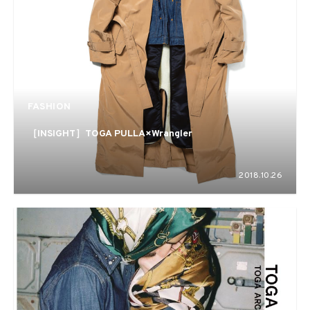
FASHION
［INSIGHT］TOGA PULLA×Wrangler
2018.10.26