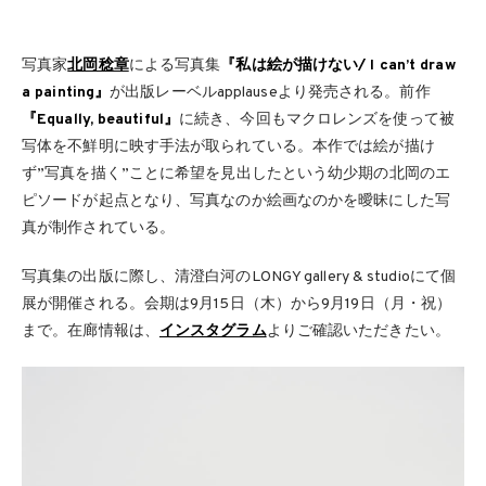
写真家
北岡稔章
による写真集
『私は絵が描けない/ I can’t draw
a painting』
が出版レーベルapplauseより発売される。前作
『Equally, beautiful』
に続き、今回もマクロレンズを使って被
写体を不鮮明に映す手法が取られている。本作では絵が描け
ず”写真を描く”ことに希望を見出したという幼少期の北岡のエ
ピソードが起点となり、写真なのか絵画なのかを曖昧にした写
真が制作されている。
写真集の出版に際し、清澄白河のLONGY gallery & studioにて個
展が開催される。会期は9月15日（木）から9月19日（月・祝）
まで。在廊情報は、
インスタグラム
よりご確認いただきたい。