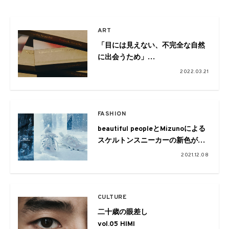
ART
「目には見えない、不完全な自然
に出会うため」
写真家北岡稔章の個展が吉祥寺で
2022.03.21
開催
FASHION
beautiful peopleとMizunoによる
スケルトンスニーカーの新色が登
場
2021.12.08
CULTURE
二十歳の眼差し
vol.05 HIMI