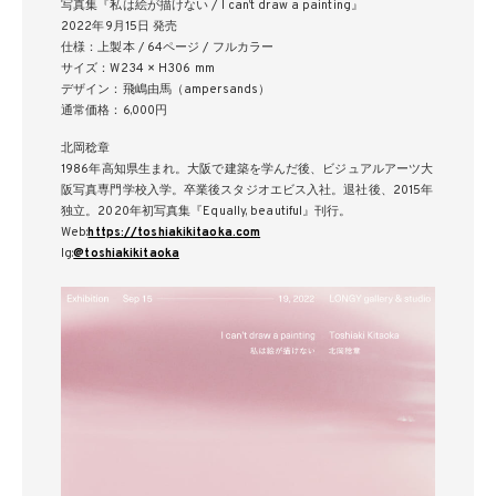
写真集『私は絵が描けない / I can’t draw a painting』
2022年9月15日 発売
仕様：上製本 / 64ページ / フルカラー
サイズ：W234 × H306 mm
デザイン：飛嶋由馬（ampersands）
通常価格：6,000円
北岡稔章
1986年高知県生まれ。大阪で建築を学んだ後、ビジュアルアーツ大
阪写真専門学校入学。卒業後スタジオエビス入社。退社後、2015年
独立。2020年初写真集『Equally, beautiful』刊行。
Web:
https://toshiakikitaoka.com
Ig:
@toshiakikitaoka