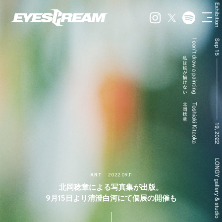
ART
2022.09.11
北岡稔章による写真集が出版。
9月15日より清澄白河にて個展の開催も