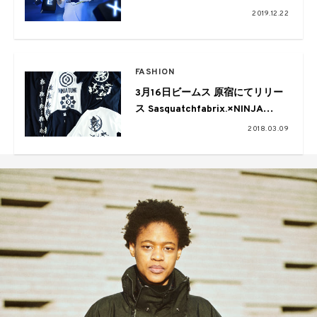
コレクション
2019.12.22
FASHION
3月16日ビームス 原宿にてリリー
ス Sasquatchfabrix.×NINJA
TUNE×BEAMSコラボコレクショ
2018.03.09
ン