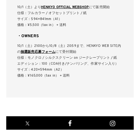
10/1（⼟）より
HENKYO OFFICIAL WEBSHOP
にて販売開始
仕様：フルカラー / オフセットプリント / 紙
サイズ：594×841mm（A1）
価格：¥5,500（tax in） + 送料
・OWNERS
10/1（⼟）21:00から10/8（⼟）20:59まで、HENKYO WEB SITE内
の
抽選販売応募フォーム
にて受付開始
仕様：モノクロ / シルクスクリーン on ジークレープリント / 紙
エディション：100（COA付き/ナンバリング、作家サイン⼊り）
サイズ：420×594mm（A2）
価格：¥165,000（tax in） + 送料