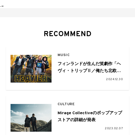
-->
RECOMMEND
MUSIC
フィンランドが生んだ笑劇作「ヘ
ヴィ・トリップⅡ／俺たち北欧メ
タル危機一発！」が好評公開中
2024.12.30
CULTURE
Mirage Collectiveのポップアップ
ストアの詳細が発表
2023.02.07