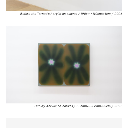
Before the Tornado Acrylic on canvas / 190cm×110cm×4cm / 2026
Duality Acrylic on canvas / 53cm×65.2cm×3.5cm / 2025