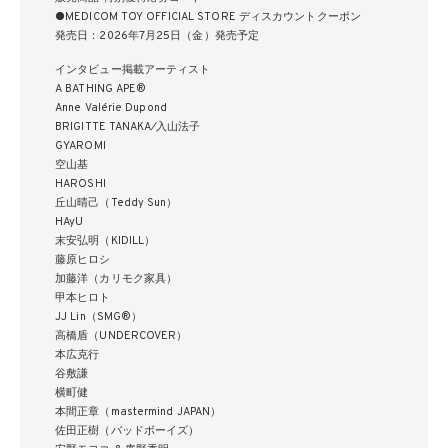
●MEDICOM TOY OFFICIAL STORE ディスカウントクーポン
発売日：2026年7月25日（金）発売予定
インタビュー掲載アーティスト
A BATHING APE®
Anne Valérie Dupond
BRIGITTE TANAKA∕入山法子
GYAROMI
空山基
HAROSHI
丘山晴己（Teddy Sun）
HAyU
末安弘明（KIDILL）
藤原ヒロシ
加藤洋（カリモク家具）
甲本ヒロト
JJ Lin（SMG®）
高橋盾（UNDERCOVER）
本広克行
谷敷謙
横町健
本間正章（mastermind JAPAN）
佐田正樹（バッドボーイズ）