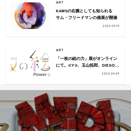
ART
KAWSの右腕としても知られる
サム・フリードマンの個展が開催
2022.05.19
ART
「一枚の絵の力」展がオンライン
にて。∈Y∋、玉山拓郎、DIEGO、
BIEN、Keeenue、平田尚也らが参
2020.04.29
加