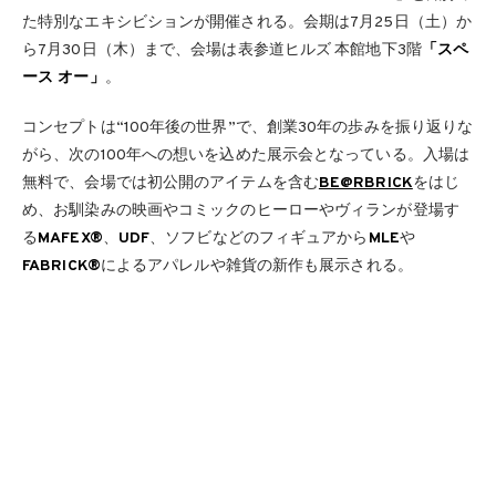
た特別なエキシビションが開催される。会期は7月25日（土）か
ら7月30日（木）まで、会場は表参道ヒルズ 本館地下3階
「スペ
ース オー」
。
コンセプトは“100年後の世界”で、創業30年の歩みを振り返りな
がら、次の100年への想いを込めた展示会となっている。入場は
無料で、会場では初公開のアイテムを含む
BE@RBRICK
をはじ
め、お馴染みの映画やコミックのヒーローやヴィランが登場す
る
MAFEX®
、
UDF
、ソフビなどのフィギュアから
MLE
や
FABRICK®
によるアパレルや雑貨の新作も展示される。