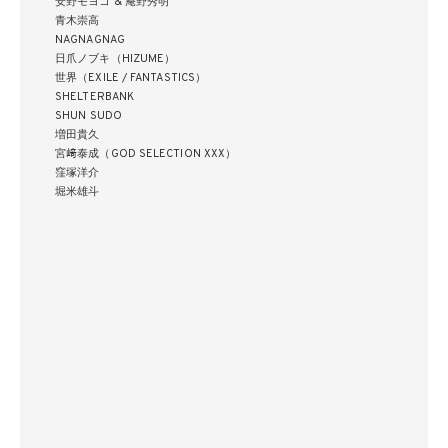
安野モヨコ & 庵野秀明
⻘木崇高
NAGNAGNAG
日爪ノブキ（HIZUME）
世界（EXILE / FANTASTICS）
SHELTERBANK
SHUN SUDO
増田貴久
宮﨑泰成（GOD SELECTION XXX）
窪塚洋介
堀米雄斗