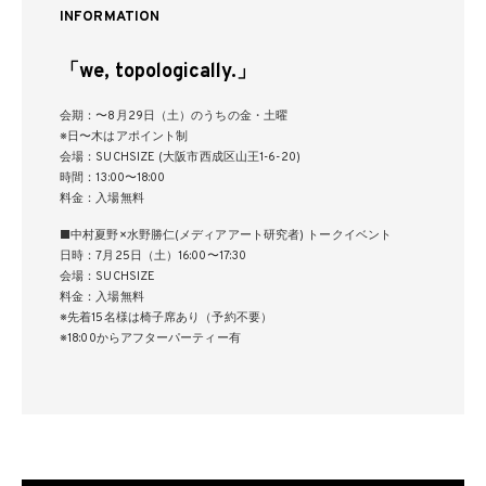
INFORMATION
「we, topologically.」
会期：〜8月29日（土）のうちの金・土曜
※日〜木はアポイント制
会場：SUCHSIZE (大阪市西成区山王1-6-20)
時間：13:00〜18:00
料金：入場無料
■中村夏野×水野勝仁(メディアアート研究者) トークイベント
日時：7月25日（土）16:00〜17:30
会場：SUCHSIZE
料金：入場無料
※先着15名様は椅子席あり（予約不要）
※18:00からアフターパーティー有