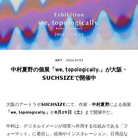
ART
2026.07.03
中村夏野の個展「we, topologically.」が大阪・
𝗦𝗨𝗖𝗛𝗦𝗜𝗭𝗘で開催中
大阪のアートラボ
𝗦𝗨𝗖𝗛𝗦𝗜𝗭𝗘
にて、作家・
中村夏野
による個展
「we, topologically.」
が
8月29日（土）
まで開催中だ。
中村は、デジタルイメージが現実へ作用する仕組みである「フ
ォーマット」に着目し、絵画やインスタレーション、日用品な