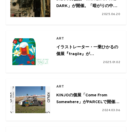
DARK」が開催。「暗がりの中で
の存在感」の可視化に挑む
2025.06.20
ART
イラストレーター・一乗ひかるの
個展『fragile』が
「ビームス ジャパン新宿」で開催
2025.01.02
中
ART
KINJOの個展「Come From
Somewhere」がPARCELで開催。
さまざまなルーツを再構成し、横
2024.03.06
断する新作が発表される