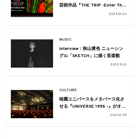
芸術作品『THE TRIP -Enter The
Black Hole-』のワールドプレミ
2024.01.26
アが東京で開催
MUSIC
Interview：秋山黄色 ニューシン
グル「SKETCH」に描く音楽観
2022.11.23
CULTURE
味園ユニバースをメタバース化さ
せる『UNIVERSE 1956 -』がオー
プン。発掘されたオープンリール
2021.12.09
音源を使ったALTZによるスペシャ
ルセットも