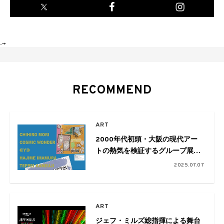
-->
RECOMMEND
ART
2000年代初頭・大阪の現代アー
トの熱気を検証するグループ展
「TEXTURE PUNK」が開催。
2025.07.07
∈Y∋、COSMIC WONDER、森千
裕、金氏徹平らが参加
ART
ジェフ・ミルズ総指揮による舞台