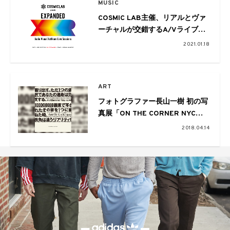
MUSIC
COSMIC LAB主催、リアルとヴァ
ーチャルが交錯するA/Vライブが
決定。EYE、BACKSPACETOKYO
2021.01.18
らとともに拡張する
ART
フォトグラファー長山一樹 初の写
真展「ON THE CORNER NYC」
が4月17日より開催
2018.04.14