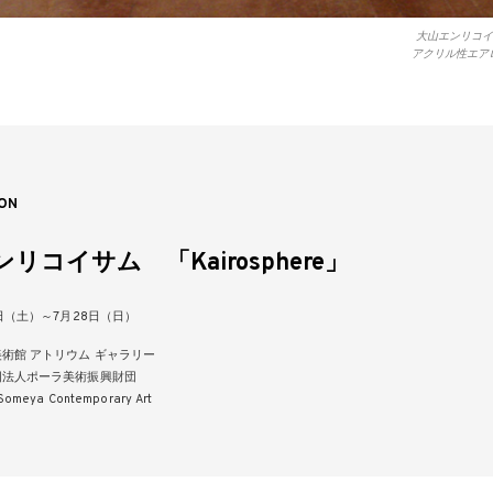
大山エンリコイサム
アクリル性エア
ON
リコイサム 「Kairosphere」
3日（土）～7月28日（日）
術館 アトリウム ギャラリー
団法人ポーラ美術振興財団
omeya Contemporary Art