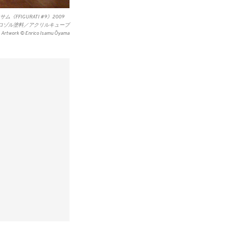
《FFIGURATI #9》2009
ロゾル塗料／アクリルキューブ
Artwork © Enrico Isamu Ōyama