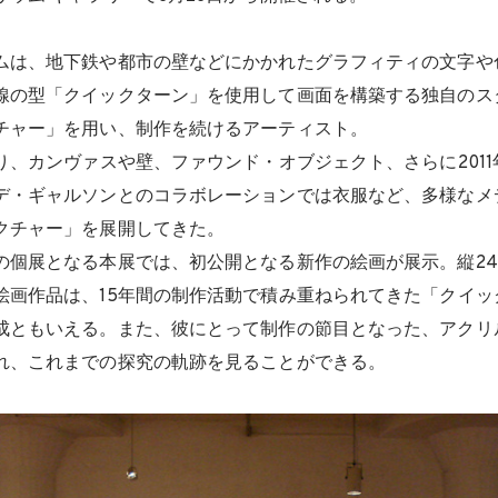
ムは、地下鉄や都市の壁などにかかれたグラフィティの文字や
線の型「クイックターン」を使用して画面を構築する独自のス
チャー」を用い、制作を続けるアーティスト。
り、カンヴァスや壁、ファウンド・オブジェクト、さらに201
デ・ギャルソンとのコラボレーションでは衣服など、多様なメ
クチャー」を展開してきた。
個展となる本展では、初公開となる新作の絵画が展示。縦244c
絵画作品は、15年間の制作活動で積み重ねられてきた「クイッ
成ともいえる。また、彼にとって制作の節目となった、アクリ
れ、これまでの探究の軌跡を見ることができる。