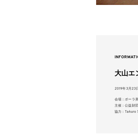
INFORMATI
大山エン
2019年3月2
会場：ポーラ美
主催：公益財
協力：Takuro S