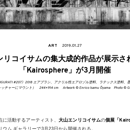
ART
2019.01.27
ンリコイサムの集大成的作品が展示さ
「Kairosphere」が3月開催
IGURATI #207》2018 エアブラシ、アクリル性エアロゾル塗料、ラテックス塗料
ャーにマウント） 244×914 cm Artwork © Enrico Isamu Ōyama Photo © Go 
点に活動するアーティスト、
大山エンリコイサム
の
個展「Kairo
ウム ギャラリーで3月23日から開催される。