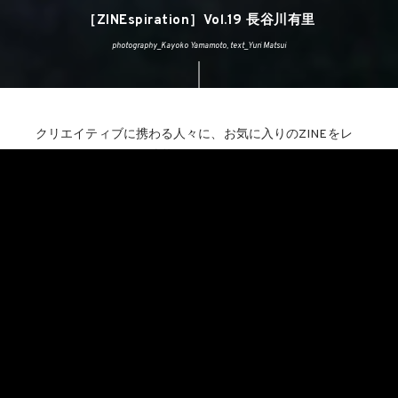
［ZINEspiration］Vol.19 長谷川有里
photography_Kayoko Yamamoto, text_Yuri Matsui
クリエイティブに携わる人々に、お気に入りのZINEをレ
コメンドしてもらう
連載シリーズ『ZINEspiration』
。今
回登場するのは、ポピュラーなキャラクターや人物、ロゴ
マークなどを絶妙にデフォルメし、フェルト素材と手縫い
によって、ゆるくてユーモラスな表情が魅力的なぬいぐる
みを作り出している、
長谷川有里
。彼女が衝撃を受けてき
たZINEを紹介してもらった。