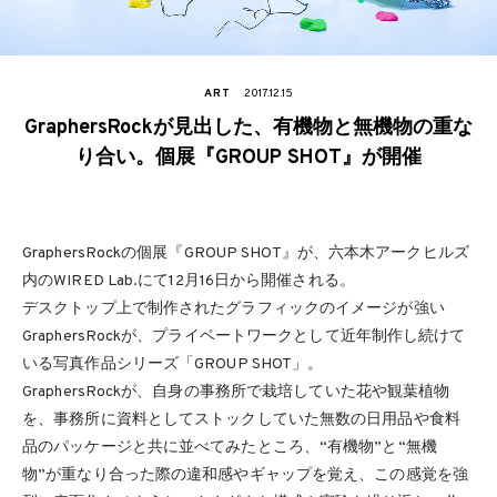
ART
2017.12.15
GraphersRockが見出した、有機物と無機物の重な
り合い。個展『GROUP SHOT』が開催
GraphersRockの個展『GROUP SHOT』が、六本木アークヒルズ
内のWIRED Lab.にて12月16日から開催される。
デスクトップ上で制作されたグラフィックのイメージが強い
GraphersRockが、プライベートワークとして近年制作し続けて
いる写真作品シリーズ「GROUP SHOT」。
GraphersRockが、自身の事務所で栽培していた花や観葉植物
を、事務所に資料としてストックしていた無数の日用品や食料
品のパッケージと共に並べてみたところ、“有機物”と“無機
物”が重なり合った際の違和感やギャップを覚え、この感覚を強