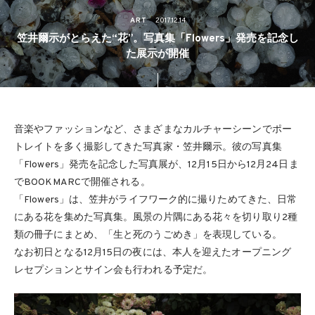
ART
2017.12.14
笠井爾示がとらえた“花”。写真集「Flowers」発売を記念し
た展示が開催
音楽やファッションなど、さまざまなカルチャーシーンでポー
トレイトを多く撮影してきた写真家・笠井爾示。彼の写真集
「Flowers」発売を記念した写真展が、12月15日から12月24日ま
でBOOKMARCで開催される。
「Flowers」は、笠井がライフワーク的に撮りためてきた、日常
にある花を集めた写真集。風景の片隅にある花々を切り取り2種
類の冊子にまとめ、「生と死のうごめき」を表現している。
なお初日となる12月15日の夜には、本人を迎えたオープニング
レセプションとサイン会も行われる予定だ。