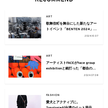
RECOMMEND
ART
歌舞伎町を舞台にした新たなアー
トイベント「BENTEN 2024」が
開催。芸術監督にChim↑Pom from
2024.10.07
Smappa!Group
ART
アーティストFACEがface group
exhibitionと銘打った「都合の悪
い存在- Disruptive Presence 」
2024.07.08
を開催
FASHION
愛犬とアクティブに。
Topologieが台湾のペット⽤品ブ