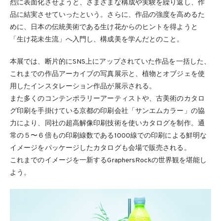
烈に表面化させようと、さまざまな構成や実験を繰り返し、作
品に結実させていったという。さらに、作品の強度を高めるた
めに、日本の伝統美術である生け花からのヒントを得ようと
「生け花未生流」へ入門し、構成美を学んだとのこと。
本展では、断片的にSNS上にアップされていた作品を一括した、
これまでの作品アーカイブの写真展示と、植物とオブジェを使
用したインスタレーション作品が展示される。
また多くのコンテンポラリーアーティストや、古美術のカタロ
グ印刷を手掛けている京都の印刷会社「サンエムカラー」の協
力により、同社の超高解像印刷技術を使いカタログを制作。通
常の５〜６倍もの印刷線数である1000線での印刷による鮮明な
イメージをパッケージしたカタログも会場で販売される。
これまでのイメージを一新するGraphersRockの世界観を堪能し
よう。