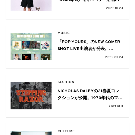
ランド
2022.10.24
SPUTNIKとコラボレーション
MUSIC
「POP YOURS」のNEW COMER
SHOT LIVE出演者が発表。
Candee、CYBER RUI、
2022.03.24
JUMADIBA、Sound’s Deliら新鋭8
組がラインナップ
FASHION
NICHOLAS DALEYの21春夏コレ
クションが公開。1970年代のマー
シャルアーツとレゲエカルチャー
2021.01.11
に着想
CULTURE