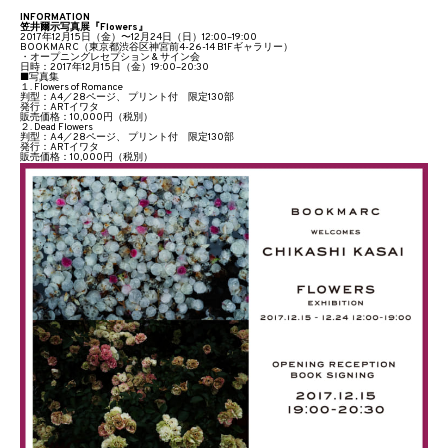
INFORMATION
笠井爾示写真展『Flowers』
2017年12月15日（金）〜12月24日（日）12:00–19:00
BOOKMARC（東京都渋谷区神宮前4-26-14 B1Fギャラリー）
・オープニングレセプション & サイン会
日時：2017年12月15日（金）19:00–20:30
■写真集
１. Flowers of Romance
判型：A4／28ページ、 プリント付 限定130部
発行：ARTイワタ
販売価格：10,000円（税別）
２. Dead Flowers
判型：A4／28ページ、 プリント付 限定130部
発行：ARTイワタ
販売価格：10,000円（税別）