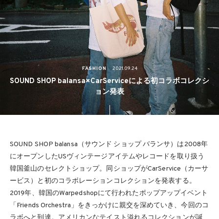
FASHION
2021.09.24
SOUND SHOP balansa×CarServiceによる初コラボコレクシ
ョン発表
SOUND SHOP balansa（サウンド ショップ バランサ）は2008年
にオープンしたUSヴィンテージアイテムやレコードを取り扱う
韓国釜山のセレクトショップ。同ショップがCarService（カーサ
ービス）と初のコラボレーションコレクションを発表する。
2019年、韓国のWarpedshopにて行われたポップアップイベント
「Friends Orchestra」をきっかけに親交を深めていき、今回のコ
ラボへと到達。アメリカンなテイスト溢れるコレクションが誕