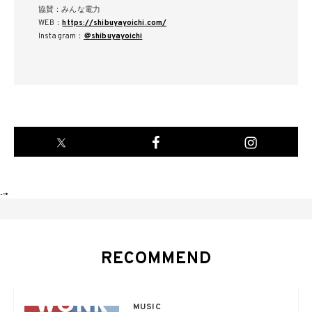
協賛：みんな電力
WEB：
https://shibuyayoichi.com/
Instagram：
＠shibuyayoichi
-->
RECOMMEND
MUSIC