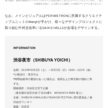
取り組み、既存の商品のメンテナンスやリペアも請け負ってきたビューティフル ピープルの、「全て
の資源を大切に」との想いから継続して今回のアイデアに至りました」
なお、メインビジュアルはPERIMETRONに所属するクリエイテ
ィブユニットのMargtが手がけ、様々なデザインプロジェクトに
取り組む中村圭佑率いるDAIKEI MILLSが会場をデザインする。
INFORMATION
渋谷夜市（SHIBUYA YOICHI）
会期：2021年10月2日（土）～10月3日（日）12:00～22:30（仮）
*小雨決行・荒天中止
*時間短縮等の要請があった場合は、政府および東京都の指針に準
ずる。
開催場所：渋谷区立宮下公園
（東京都渋谷区渋谷1丁目26番5 MIYASHITA PARK 屋上）
主催：SHIBUYA HARAJUKU FASHION FESTIVAL 実行委員会 / 株
式会社ワンオー
後援：渋谷区