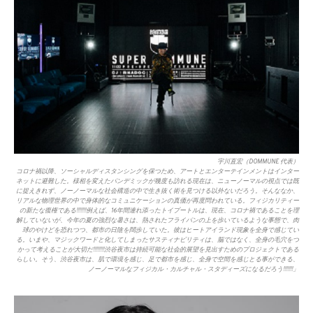
宇川直宏（DOMMUNE 代表）
コロナ禍以降、ソーシャルディスタンシングを保つため、アートとエンターテインメントはインター
ネットに避難した。様相を変えたパンデミックが幾度も訪れる現在は、ニューノーマルの視点では既
に捉えきれず、ノーノーマルな社会構造の中で生き抜く術を見つける以外ないだろう。そんななか、
リアルな物理世界の中で身体的なコミュニケーションの真価が再度問われている。フィジカリティー
の新たな復権である!!!!!!!例えば、16年間連れ添ったトイプートルは、現在、コロナ禍であることを理
解していないが、今年の夏の強烈な暑さは、熱されたフライパンの上を歩いているような事態で、肉
球のやけどを恐れつつ、都市の日陰を闊歩していた。彼はヒートアイランド現象を全身で感じてい
る。いまや、マジックワードと化してしまったサスティナビリティは、脳ではなく、全身の毛穴をつ
かって考えることが大切だ!!!!!!!!渋谷夜市は持続可能な社会的展望を見出すためのプロジェクトである
らしい。そう、渋谷夜市は、肌で環境を感じ、足で都市を感じ、全身で空間を感じとる事ができる、
ノーノーマルなフィジカル・カルチャル・スタディーズになるだろう!!!!!!!」