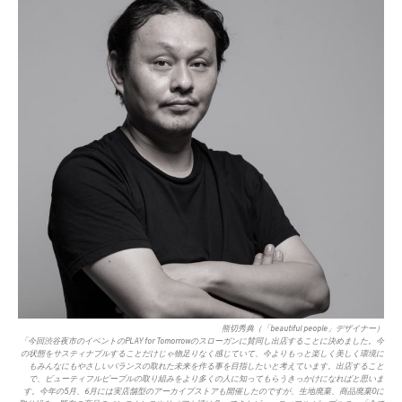
熊切秀典（「beautiful people」デザイナー）
「今回渋谷夜市のイベントのPLAY for Tomorrowのスローガンに賛同し出店することに決めました。今
の状態をサスティナブルすることだけじゃ物足りなく感じていて、今よりもっと楽しく美しく環境に
もみんなにもやさしいバランスの取れた未来を作る事を目指したいと考えています。出店すること
で、ビューティフルピープルの取り組みをより多くの人に知ってもらうきっかけになればと思いま
す。今年の5月、6月には実店舗型のアーカイブストアも開催したのですが、生地廃棄、商品廃棄0に