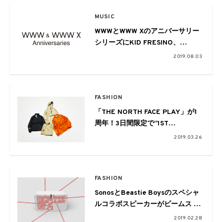
MUSIC
WWWとWWW Xのアニバーサリー
シリーズにKID FRESINO、
Tohji、Jamila Woods、D.A.N.らが
2019.08.03
出演
FASHION
「THE NORTH FACE PLAY」が1
周年！3日間限定で“1ST
ANNIVERSARY DAYS”を開催、ス
2019.03.26
ペシャルアイテムも販売開始
FASHION
SonosとBeastie Boysのスペシャ
ルコラボスピーカーがビームス 六
本木ヒルズにて限定発売
2019.02.28