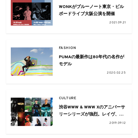
WONKがブルーノート東京・ビル
ボードライブ大阪公演を開催
2021.09.21
FASHION
PUMAの最新作は80年代の名作が
モデル
2020.02.25
CULTURE
渋谷WWW & WWW Xのアニバーサ
リーシリーズが強烈。レイヴ、ヒ
ップホップ、電子音響、サイケデ
2019.09.12
リックと縦横無尽に