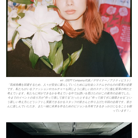
eri（DEPT Company代表／デザイナー／アクティビスト）
「気候危機を回避するため、人々が安全に暮らしていくためには社会システムそのものの変革が必要
です。私たちがいるファッションやカルチャーも同じように新しい次のステップに進む変革の時だと
考えています。私たちに何ができるかを考えている中でお誘いを受けたのがこの夜市の企画でした。
今までのイベントの在り方が”作って壊して捨てる”だったとすると”作って捨てずに循環させる”とい
う新しい考え方にどうシフトし実践できるかをスタッフの皆さんと作り上げた今回の企画です。皆さ
んに楽しんでいただき、また一緒に未来を作るためのビジョンを共有できるきっかけになることを願
っています！」