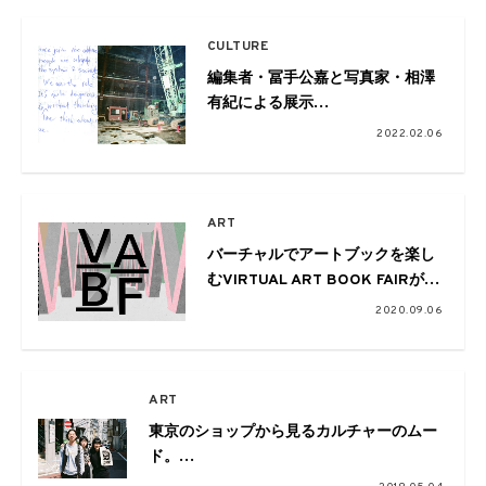
ーマに創造する
CULTURE
編集者・冨手公嘉と写真家・相澤
有紀による展示
「VACANCE/VACANCY」が下北
2022.02.06
沢・Great Booksで
ART
バーチャルでアートブックを楽し
むVIRTUAL ART BOOK FAIRが開
催
2020.09.06
ART
東京のショップから見るカルチャーのムー
ド。
VOILLD×commune×SUPPLY/BACKDOOR