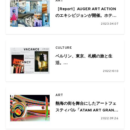
ART
［Report］AUGER ART ACTION
のエキシビジョンが開催。ホテル
でアートと向き合う、特別な時間
2023.04.07
を振り返る
CULTURE
ベルリン、東京、札幌の旅と生
活。
エディター冨手公嘉と写真家・相
2022.10.13
澤有紀による展示が名古屋C7Cで
ART
熱海の街を舞台にしたアートフェ
スティバル「ATAMI ART GRANT
2022」が開催。50組のアーティ
2022.09.26
ストが「渦 – Spiral ATAMI」をテ