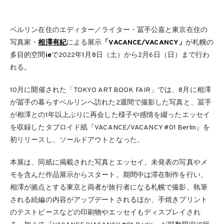
ベルリン在住のエディター／ライター・冨手公嘉と東京在住の
写真家・
相澤有紀
による展示
「VACANCE/VACANCY」
が札幌の
多目的空間
ie
で2022年1月8日（土）から2月6日（日）まで行わ
れる。
10月に開催された「TOKYO ART BOOK FAIR」では、8月に相澤
が冨手の暮らすベルリンへ訪れた2週間で撮影した写真と、冨手
が相澤との1年以上ぶりに再会した様子や感情を綴ったエッセイ
を収録したタブロイド紙『VACANCE/VACANCY #01 Berlin』を
初リリースし、ソールドアウトとなった。
本展は、同紙に掲載された写真とエッセイ、未発表の写真やメ
モを含んだ作品展示からスタート。期間中は滞在制作を行い、
相澤が拠点とする東京と両者が旅行者になる札幌で撮影、執筆
される続編の内容がアップデートされるほか、手焼きプリント
のテストピースなどの印刷物やエッセイもディスプレイされ