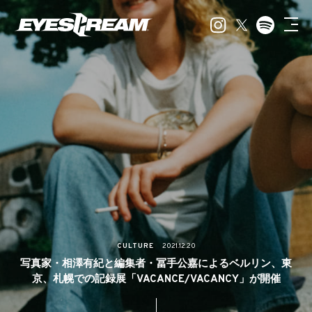
CULTURE
2021.12.20
写真家・相澤有紀と編集者・冨手公嘉によるベルリン、東
京、札幌での記録展「VACANCE/VACANCY」が開催