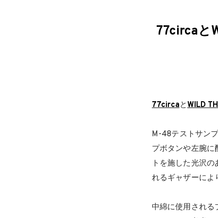
77circ
77circa
と
WILD TH
M-48テストサン
プボタンや左腕に
トを施した光沢の
れるギャザーによ
中綿に使用される