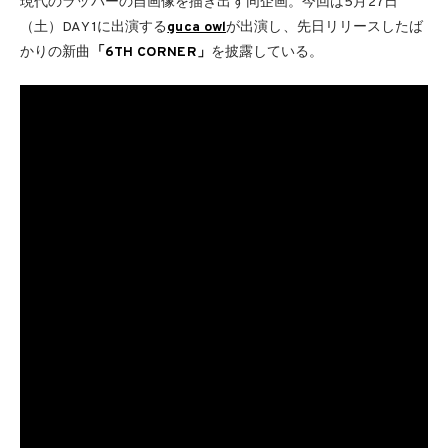
現代のラッパーの自画像を描き出す同企画。今回は5月27日
（土）DAY 1に出演する
guca owl
が出演し、先日リリースしたば
かりの新曲
「6TH CORNER」
を披露している。