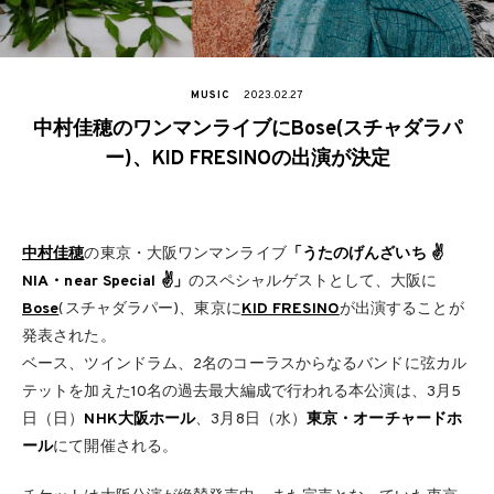
MUSIC
2023.02.27
中村佳穂のワンマンライブにBose(スチャダラパ
ー)、KID FRESINOの出演が決定
中村佳穂
の東京・大阪ワンマンライブ
「うたのげんざいち ✌
NIA・near Special ✌」
のスペシャルゲストとして、大阪に
Bose
(スチャダラパー)、東京に
KID FRESINO
が出演することが
発表された。
ベース、ツインドラム、2名のコーラスからなるバンドに弦カル
テットを加えた10名の過去最大編成で行われる本公演は、3月5
日（日）
NHK大阪ホール
、3月8日（水）
東京・オーチャードホ
ール
にて開催される。