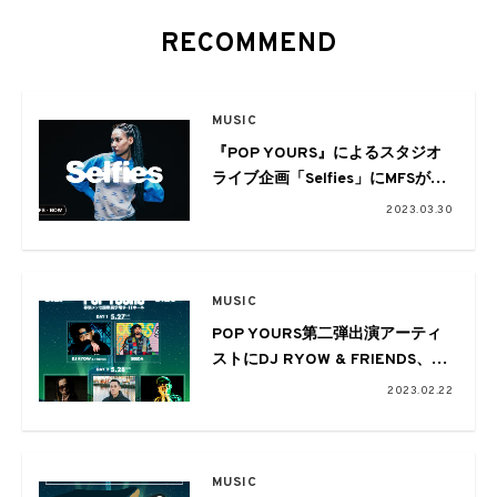
RECOMMEND
MUSIC
『POP YOURS』によるスタジオ
ライブ企画「Selfies」にMFSが登
場。代表曲「BOW」を披露
2023.03.30
MUSIC
POP YOURS第二弾出演アーティ
ストにDJ RYOW & FRIENDS、
SEEDA、Bonbero、JJJ、JP THE
2023.02.22
WAVYがラインナップ
MUSIC