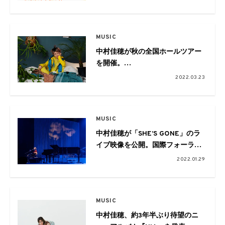
MUSIC
中村佳穂が秋の全国ホールツアー
を開催。
本日発売のニューアルバム
2022.03.23
『NIA』より
「MIU」のMV公開&本人のトーク
を配信
MUSIC
中村佳穂が「SHE’S GONE」のラ
イブ映像を公開。国際フォーラム
ホールA公演のチケットが一般発
2022.01.29
売スタート
MUSIC
中村佳穂、約3年半ぶり待望のニ