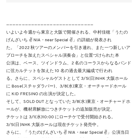
————————————————————————————
いよいよ今週から東京と大阪で開催される、中村佳穂「うたの
げんざいち ✌ NIA・near Special ✌」の詳細が発表され
た。「2022 秋ツアーのメンバーを引き連れ、また一つ新しいア
プローチを加えたスペシャル演奏会」と位置づけられた本
公演は、ベース、ツインドラム、2 名のコーラスからなるバンド
に弦カルテットを加えた 10 名の過去最大編成で行われ
る。さらに、スペシャルゲストとして 3/5(日)NHK 大阪ホール
に Bose(スチャダラパー)、3/8(水)東京・オーチャードホール
に KID FRESINO の出演が決定した。
そして、SOLD OUT となっていた 3/8(水)東京・オーチャードホ
ールが、機材席解放につきチケットの追加販売が決定。
チケットは 3/1(水)10:00 にローチケで受付開始される。
3/5(日)NHK 大阪ホールは現在チケット発売中。
さらに、「うたのげんざいち ✌ NIA・near Special ✌」公演当日