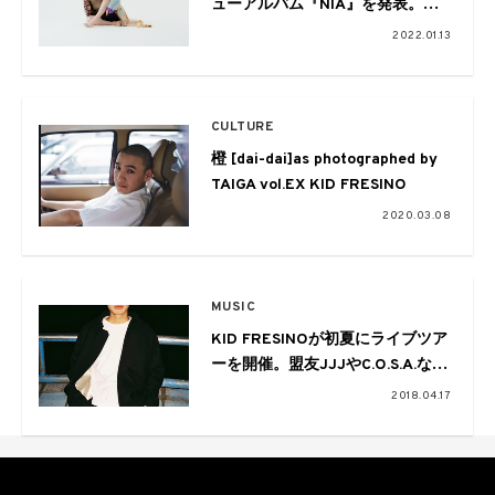
ューアルバム『NIA』を発表。先
行シングル「さよならクレール」
2022.01.13
の配信リリースも
CULTURE
橙 [dai-dai]as photographed by
TAIGA vol.EX KID FRESINO
2020.03.08
MUSIC
KID FRESINOが初夏にライブツア
ーを開催。盟友JJJやC.O.S.A.など
も参加
2018.04.17