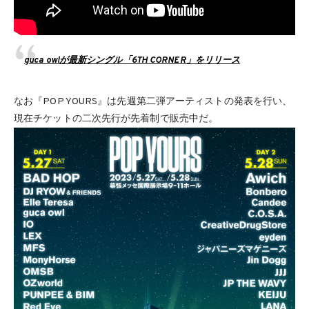
guca owlが最新シングル「6TH CORNER」をリリース
なお『POP YOURS』は先週第二弾アーティストの発表を行い、
現在チケットの二次先行が先着制で販売中だ。