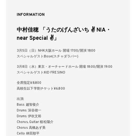
INFORMATION
中村佳穂 「うたのげんざいち ✌ NIA・
near Special ✌」
3月5日（日）NHK大阪ホール 開場 17:00/開演 18:00
スペシャルゲスト:Bose(スチャダラパー)
3月8日（水）東京・オーチャードホール 開場 18:00/開演 19:00
スペシャルゲスト:KID FRESINO
全席指定¥8,800
高校生以下学割チケット¥6,800
出演:
Bass 越智俊介
Drums 深谷雄一
Drums 伊吹文裕
Chorus, Guitar 植松陽介
Chorus 高橋あず美
Cello 林田順平