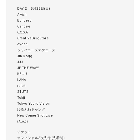
DAY 2：5月28日(日)
Awich
Bonbero
Candee
C.O.S.A.
CreativeDrugStore
eyden
ジャパニーズマゲニーズ
Jin Dogg
JJJ
JP THE WAVY
KEIJU
LANA
ralph
STUTS
Tohji
Tokyo Young Vision
ゆるふわギャング
New Comer Shot Live
(AtoZ)
チケット
オフィシャル2次先行 (先着制)