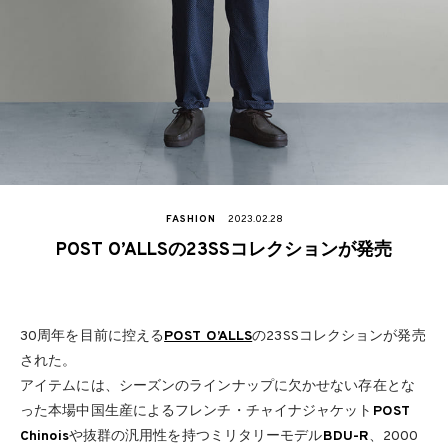
FASHION
2023.02.28
POST O’ALLSの23SSコレクションが発売
30周年を目前に控える
POST O’ALLS
の23SSコレクションが発売
された。
アイテムには、シーズンのラインナップに欠かせない存在とな
った本場中国生産によるフレンチ・チャイナジャケット
POST
Chinois
や抜群の汎用性を持つミリタリーモデル
BDU-R
、2000