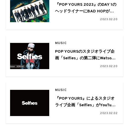
『POP YOURS 2023』のDAY 1の
ヘッドライナーにBAD HOPが緊
急決定!
2023.02.20
MUSIC
POP YOURSのスタジオライブ企
画「Selfies」の第二弾にWatson
が登場
2023.02.20
MUSIC
『POP YOURS』によるスタジオ
ライブ企画「Selfies」がYouTube
でスタート。現代のラッパーの自
2023.02.02
画像を映し出す