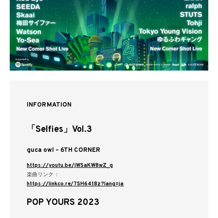
INFORMATION
「Selfies」Vol.3
guca owl – 6TH CORNER
https://youtu.be/jWSaKW8wZ_g
楽曲リンク：
https://linkco.re/7SH64t8z?lang=ja
POP YOURS 2023