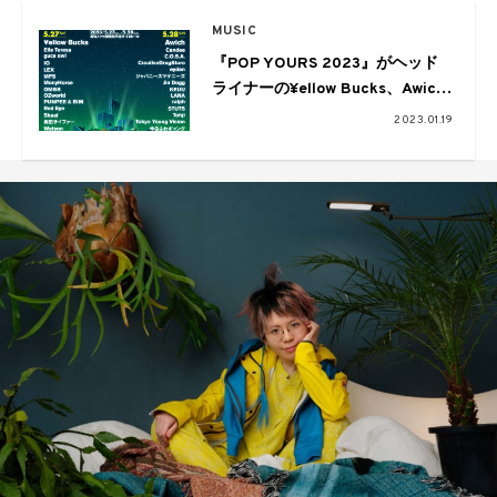
MUSIC
『POP YOURS 2023』がヘッド
ライナーの¥ellow Bucks、Awich
をはじめ全29組の第一弾アーティ
2023.01.19
ストを発表