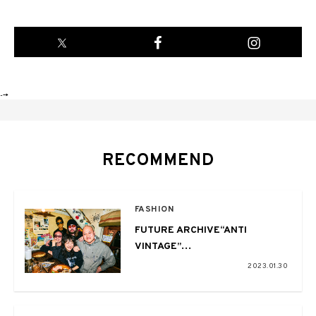
-->
RECOMMEND
FASHION
FUTURE ARCHIVE“ANTI
VINTAGE”
BEAMSによる新プロジェクトの本
2023.01.30
質を探る
#02 Talk Session with
CANNABIS & Moore