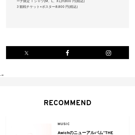
ーナ限定 T シャツ(M、L、XL):11,800 円(税込)
3 観戦チケット+ポスター:8,800 円(税込)
-->
RECOMMEND
MUSIC
Awichのニューアルバム“THE