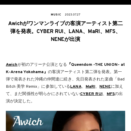
MUSIC
2023.07.27
Awichがワンマンライブの客演アーティスト第二
弾を発表。CYBER RUI、LANA、MaRI、MFS、
NENEが出演
Awich
が初のアリーナ公演となる
『Queendom -THE UNION- at
K-Arena Yokohama』
の客演アーティスト第二弾を発表。第一
弾で発表された沖縄の仲間達に続き、先日発表された楽曲「Bad
Bitch 美学 Remix」に参加している
LANA
、
MaRI
、
NENE
に加え
て、まだ関係性が明らかにされていない
CYBER RUI
、
MFS
の出
演が決定した。