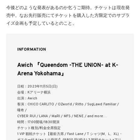
今後どのような発表があるのか乞うご期待。チケットは現在発
売中。なお先行販売にてチケットを購入した方限定でのサプラ
イズ企画も予定しているとのこと。
INFORMATION
Awich 『Queendom -THE UNION- at K-
Arena Yokohama』
日程：2023年11月5日(日)
会場：Kアリーナ横浜
出演：Awich
客演：CHICO CARLITO / OZworld / Ritto / SugLawd Familiar /
唾奇 /
CYBER RUI / LANA / MaRI / MFS / NENE / and more…
時間：17:00開場/18:30開演
チケット種別/料金:全席指定
1 VIP 観戦チケット【最前方席 / Fast Lane / T シャツ(M、L、XL)・
ポスター付き(e+より発送)】:19,800 円(税込) 2 観戦チケット+アリ