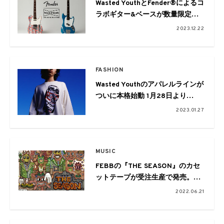
Wasted YouthとFender®によるコ
ラボギター&ベースが数量限定で
登場!
2023.12.22
FASHION
Wasted Youthのアパレルラインが
ついに本格始動 1月28日より
HUMAN MADE ONLINE STOREに
2023.01.27
て限定発売
MUSIC
FEBBの『THE SEASON』のカセ
ットテープが受注生産で発売。
ジップアップ・パーカーとTシャ
2022.06.21
ツも