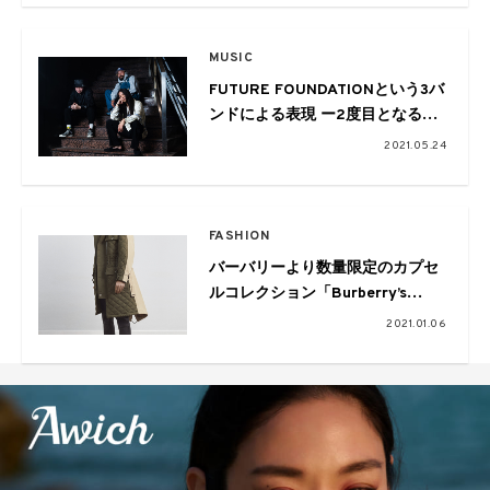
MUSIC
FUTURE FOUNDATIONという3バ
ンドによる表現 ー2度目となるポ
ップアップストア開催に際してー
2021.05.24
FASHION
バーバリーより数量限定のカプセ
ルコレクション「Burberry’s
Future Archive」が発売
2021.01.06