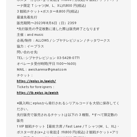
ーナ限定 T シャツ(M、L、XL):11,800 円(税込)
3 観戦チケット+ポスター:8,800 円(税込)
最速先着先行
販売期間:〜2023年8月6日（日）23:59
*先行販売の予定枚数に達した際は販売終了となります
主催：and music
企画/制作：ALLOWS / シブヤテレビジョン / チッタワークス
協力：イープラス
問い合わせ先:
TEL : シブヤテレビジョン 03-5428-0771
オペレータ受付時間(平日 11:00〜16:00)
MAIL：awich.arena@gmail.com
チケット：
https://eplus.jp/awich/
Tickets for foreigners：
https://ib.eplus.jp/awich
※購入時にeplusから発行されるシリアルコードを大切に保存してく
ださい。
先行販売で販売されるチケットは以下の 3 種類。*すべて限定数の
販売
1 VIP 観戦チケット【最前方席 / Fast Lane / T シャツ(M、L、XL)・
ポスター付き(e+より発送)】:19,800 円(税込) 2 観戦チケット+アリ