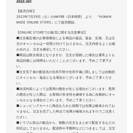
2023-july
【販売日程】
2023年7月29日（土）のAM11時（日本時間） より、 『HUMAN
MADE ONLINE STORE』にて販売開始。
【ONLINE STOREでの販売に関する注意事項】
■注文確定後のお客様都合による商品の返品、返金、交換、又は注
文のキャンセルは一切受け付けておりません。注文内容をよくお確
かめの上、注文を確定してください。
■商品は順次発送となりますが、注文が混雑した場合は通常よりも
商品到着にお時間をいただくことがございます。予めご了承下さ
い。
■注文完了後の配送先の住所不明や住所不備に関しましては自動的
にキャンセル・返品となる場合がございます。予めご了承くださ
い。
■決済内容によっては悪用の懸念が生じる場合がございます。悪用
の懸念が生じた際は、お客様の安全性を確保する為に自動的にキャ
ンセルとなる場合がございます。予めご了承ください。
■ショッピングカートに商品を入れた段階では在庫は確保されてお
りません。注文を完了した時点で在庫が確保されますのでご注意く
ださい。
■トラブル防止の観点から、複数の注文をまとめて配送するなどの
対応はしておりません。配送料や手数料などにつきましては、注文