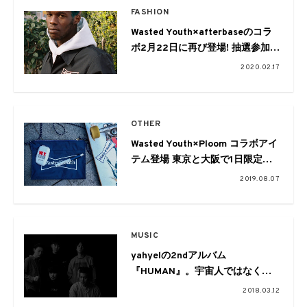
FASHION
Wasted Youth×afterbaseのコラ
ボ2月22日に再び登場! 抽選参加は
ドレスコード制なのでご注意を
2020.02.17
OTHER
Wasted Youth×Ploom コラボアイ
テム登場 東京と大阪で1日限定の
POP-UP STOREにて販売
2019.08.07
MUSIC
yahyelの2ndアルバム
『HUMAN』。宇宙人ではなく個
人としての表現の集積。そこに至
2018.03.12
る思考について