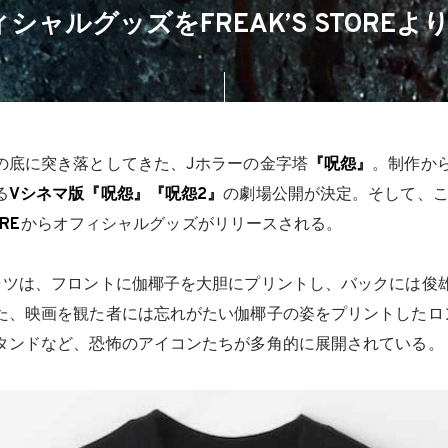
シャルグッズをFREAK’S STORE
の底に突き落としてきた、Jホラーの金字塔
『呪怨』
。制作から
る
Vシネマ版『呪怨』『呪怨2』
の劇場公開が決定。そして、
ORE
からオフィシャルグッズがリリースされる。
ャツは、フロントに伽椰子を大胆にプリントし、バックには俊
た、映画を観た者には忘れがたい伽椰子の姿をプリントしたロ
タンドなど、恐怖のアイコンたちが多角的に展開されている。