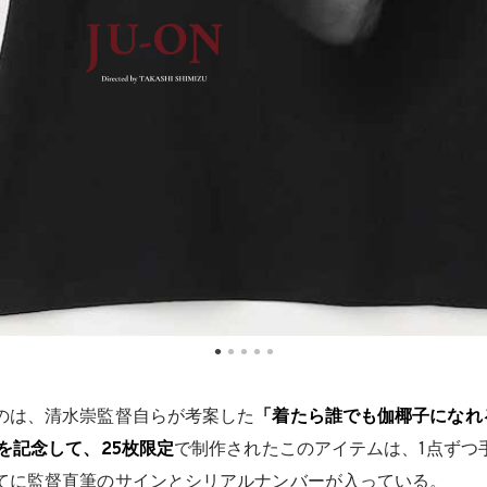
のは、清水崇監督自らが考案した
「着たら誰でも伽椰子になれ
年を記念して、25枚限定
で制作されたこのアイテムは、1点ずつ
てに監督直筆のサインとシリアルナンバーが入っている。