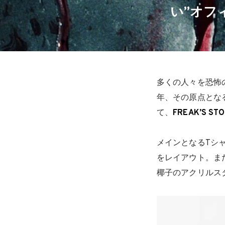
い”オフィ
多くの人々を恐怖
年、その原点とな
て、
FREAK’S ST
メインとなるTシ
をレイアウト。ま
椰子のアクリルス