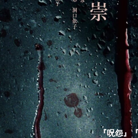
『呪怨』『