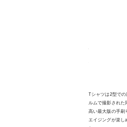
EKS RULE SILKSCREEN PRINTING T SHIRT vol.02 ￥11,000
カラー：ホワイト
サイズ：M / L / XL / XXL
Tシャツは2型で
ルムで撮影された
高い最大版の手刷
エイジングが楽し