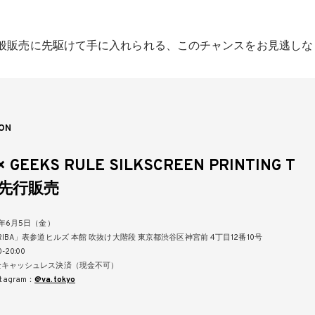
Eの一般販売に先駆けて手に入れられる、このチャンスをお見逃し
ON
× GEEKS RULE SILKSCREEN PRINTING T
T 先行販売
6年6月5日（金）
IBA」表参道ヒルズ 本館 吹抜け大階段 東京都渋谷区神宮前 4丁目12番10号
-20:00
全キャッシュレス決済（現金不可）
nstagram：
@va.tokyo