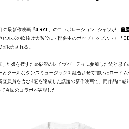
目の最新作映画
『SIRAT』
のコラボレーションTシャツが、
藤
道ヒルズの吹抜け大階段にて開催中のポップアップストア
「OD
先行販売される。
失踪した娘を捜すため砂漠のレイヴパーティに参加した父と息
ーとクールなダンスミュージックを融合させて描いたロードム
審査員賞を含む4冠を達成した話題の新作映画で、同作品に感銘を
発案で今回のコラボが実現した。