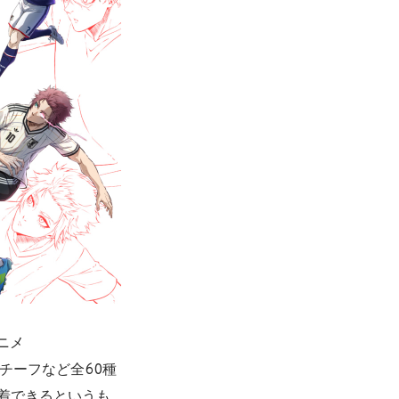
ニメ
チーフなど全60種
着できるというも