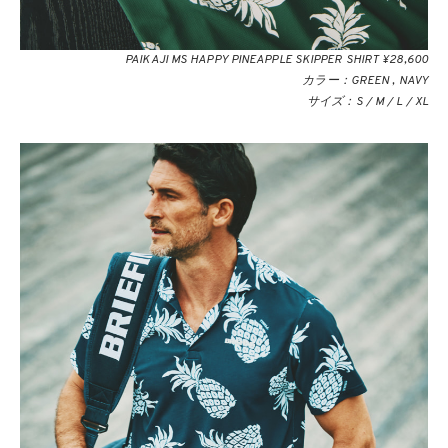
PAIKAJI MS HAPPY PINEAPPLE SKIPPER SHIRT ¥28,600
カラー：GREEN , NAVY
サイズ：S / M / L / XL