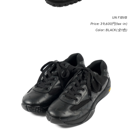
UN FIBVB
Price: 39,600円(tax-in)
Color: BLACK(全1色)