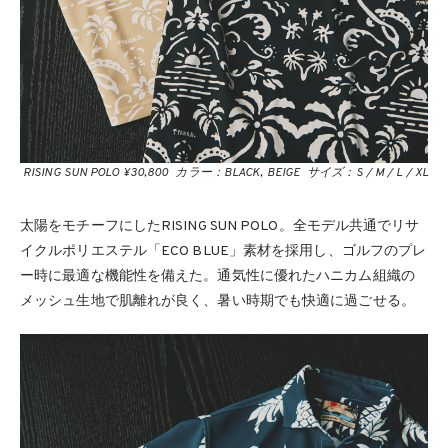
RISING SUN POLO ¥30,800 カラー：BLACK, BEIGE サイズ：S / M / L / XL
太陽をモチーフにしたRISING SUN POLO。全モデル共通でリサ
イクルポリエステル「ECO BLUE」素材を採用し、ゴルフのプレ
ー時に最適な機能性を備えた。通気性に優れたハニカム組織の
メッシュ生地で肌離れが良く、暑い時期でも快適に過ごせる。