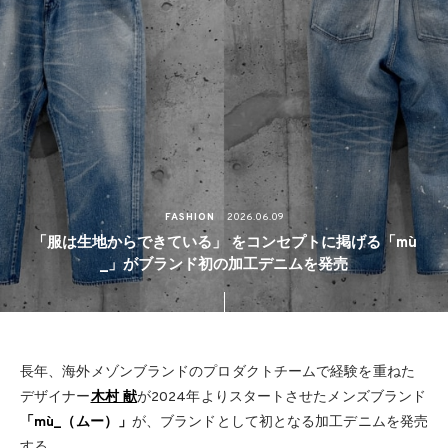
FASHION
2026.06.09
「服は生地からできている」 をコンセプトに掲げる「mù
_」がブランド初の加工デニムを発売
長年、海外メゾンブランドのプロダクトチームで経験を重ねた
デザイナー
木村 献
が2024年よりスタートさせたメンズブランド
「mù_（ムー）」
が、ブランドとして初となる加工デニムを発売
する。