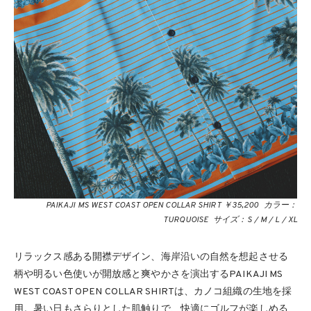
PAIKAJI MS WEST COAST OPEN COLLAR SHIRT ￥35,200 カラー：
TURQUOISE サイズ：S / M / L / XL
リラックス感ある開襟デザイン、海岸沿いの自然を想起させる
柄や明るい色使いが開放感と爽やかさを演出するPAIKAJI MS
WEST COAST OPEN COLLAR SHIRTは、カノコ組織の生地を採
用。暑い日もさらりとした肌触りで、快適にゴルフが楽しめる