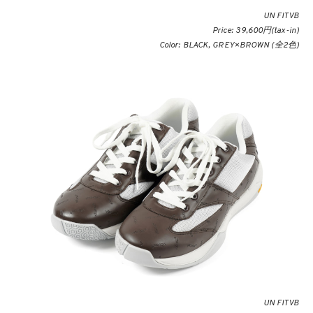
UN FITVB
Price: 39,600円(tax-in)
Color: BLACK, GREY×BROWN (全2色)
UN FITVB