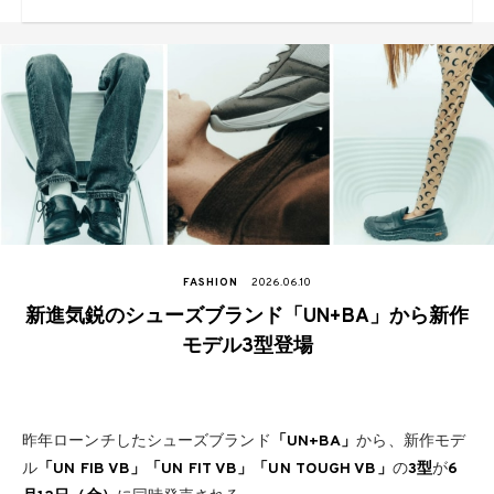
SUMMER SONIC幕張会場を含む幕
張新都心にて！
FASHION
2026.06.10
新進気鋭のシューズブランド「UN+BA」から新作
モデル3型登場
昨年ローンチしたシューズブランド
「UN+BA」
から、新作モデ
ル
「UN FIB VB」「UN FIT VB」「UN TOUGH VB」
の
3型
が
6