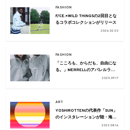
FASHION
F/CE.×WILD THINGSの2回目とな
るコラボコレクションがリリース
2026.02.03
FASHION
「こころも、からだも、自由にな
る。」MERRELLのアパレルライ
ンから2025年秋冬の最新作が到着
2025.09.17
ART
YOSHIROTTENの代表作「SUN」
のインスタレーションが陸・海・
空で開催。8月18日〜20日に
2023.08.16