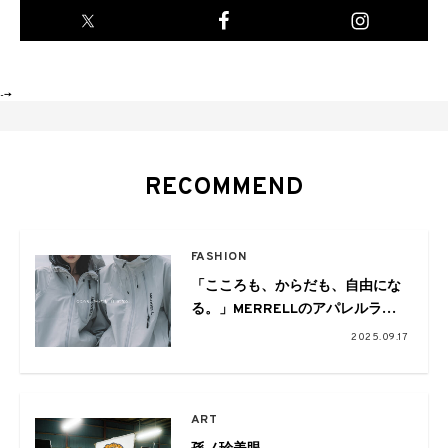
-->
RECOMMEND
FASHION
「こころも、からだも、自由にな
る。」MERRELLのアパレルライ
ンから2025年秋冬の最新作が到着
2025.09.17
ART