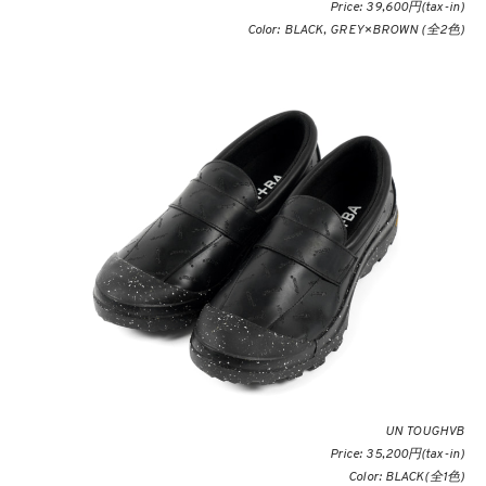
Price: 39,600円(tax-in)
Color: BLACK, GREY×BROWN (全2色)
UN TOUGHVB
Price: 35,200円(tax-in)
Color: BLACK(全1色)