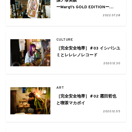
孫ノ珍美眼
ーMargt’s GOLD EDITIONー
職人の技キラリ☆カオスが花咲く
2022.07.28
超大作
CULTURE
［完全安全地帯］＃03 イシバシユ
ミとレレレノレコード
2020.12.30
ART
［完全安全地帯］＃02 霜田哲也
と喫茶マカボイ
2020.12.05