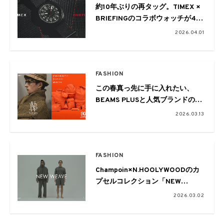
約10年ぶりの再タッグ。TIMEX ×
BRIEFINGのコラボウォッチが4月
3日より発売
2026.04.01
FASHION
この春真っ先に手に入れたい、
BEAMS PLUSと人気ブランドの最
新別注アイテムを一挙紹介
2026.03.13
FASHION
Champoin×N.HOOLYWOODのカ
プセルコレクション「NEW
WEAVE」最新作の販売がスタート
2026.03.02