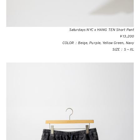
Saturdays NYC x HANG TEN Short Pant
￥13,200
COLOR：Beige, Purple, Yellow Green, Navy
SIZE：S～XL