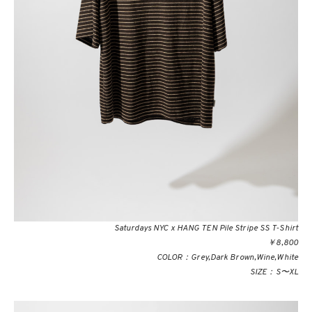
Saturdays NYC x HANG TEN Pile Stripe SS T-Shirt
￥8,800
COLOR：Grey,Dark Brown,Wine,White
SIZE：S〜XL