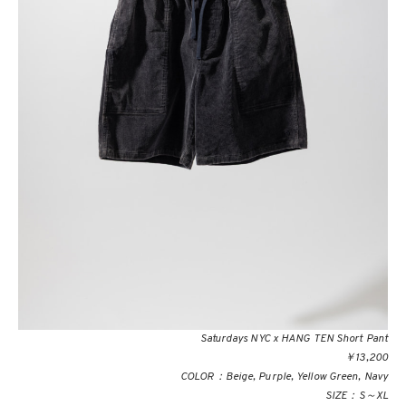
Saturdays NYC x HANG TEN Short Pant
￥13,200
COLOR：Beige, Purple, Yellow Green, Navy
SIZE：S～XL