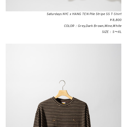
Saturdays NYC x HANG TEN Pile Stripe SS T-Shirt
￥8,800
COLOR：Grey,Dark Brown,Wine,White
SIZE：S〜XL