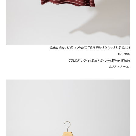
Saturdays NYC x HANG TEN Pile Stripe SS T-Shirt
￥8,800
COLOR：Grey,Dark Brown,Wine,White
SIZE：S〜XL