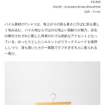
￥8,800
COLOR：Grey,Dark Brown,Wine,White
SIZE：S〜XL
パイル素材のTシャツは、海上がりの肌も暑さに汗ばむ肌も優し
く包み込む、パイル地ならではの心地よい肌触りが魅力。左右
の胸元それぞれに配した両者のロゴも絶妙なアクセントとなっ
ている。ゆったりとしたシルエットがリラックスムードを後押
ししつつ、落ち着いたカラー展開でラフすぎず大人に着られる
一着だ。