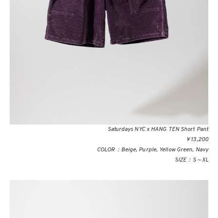
Saturdays NYC x HANG TEN Short Pant
￥13,200
COLOR：Beige, Purple, Yellow Green, Navy
SIZE：S～XL