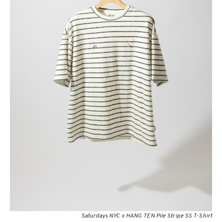
Saturdays NYC x HANG TEN Pile Stripe SS T-Shirt