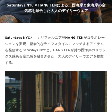
Saturdays NYC × HANG TENによる、西海岸と東海岸の空
気感を融合した大人のデイリーウエア
Saturdays NYC
と、カリフォルニア発
HANG TEN
がコラボレー
ションを実現。都会的なライフスタイルにマッチするアイテム
を発信するSaturdays NYCと、HANG TENが持つ西海岸のリラッ
クス感ある空気感を融合させた、大人のデイリーウエアを提案
する。