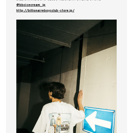
@bbcicecream_jp
http://billionaireboysclub-store.jp/