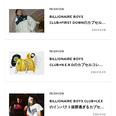
FASHION
BILLIONAIRE BOYS
CLUB×FIRST DOWNのカプセルコ
レクションが12月2日よる発売に
2023.11.28
FASHION
BILLIONAIRE BOYS
CLUB×N.E.R.Dのカプセルコレク
ションが10月29日に発売
2022.10.25
FASHION
BILLIONAIRE BOYS CLUB×LEX
のインパクト抜群過ぎるカプセル
コレクションが登場
2021.11.22