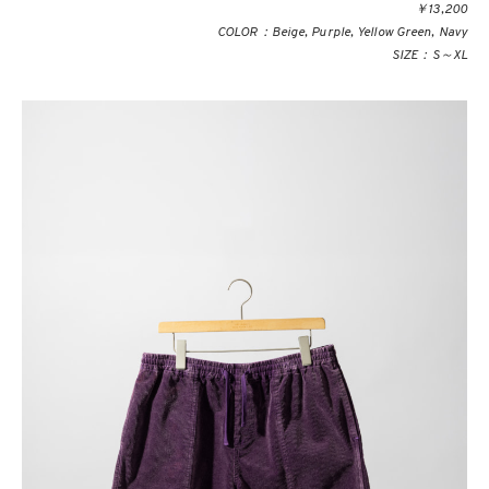
￥13,200
COLOR：Beige, Purple, Yellow Green, Navy
SIZE：S～XL