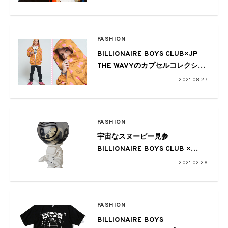
FASHION
BILLIONAIRE BOYS CLUB×JP
THE WAVYのカプセルコレクショ
ンが8月28日にリリース
2021.08.27
FASHION
宇宙なスヌーピー見参
BILLIONAIRE BOYS CLUB ×
PEANUTS × MEDICOM TOYの可
2021.02.26
愛いフィギュアに注目
FASHION
BILLIONAIRE BOYS