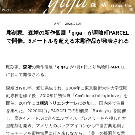
ART
2026.07.01
彫刻家、森靖の新作個展「giga」が馬喰町PARCEL
で開催。5メートルを超える木彫作品が発表される
彫刻家、
森靖
の新作個展
「giga」
が7⽉11日より馬喰町
PARCEL
において開催される。
森靖は1983年、愛知県生まれ。2009年に東京藝術大学大学院彫
刻専攻を修了後、2010年に初個展「Can’t help falling in love」を
開催。2011年には
横浜トリエンナーレ
に参加し、国内外で注目
を集めた。2020年にはPARCELでの初個展「Ba de ya」を開催
し、高さ4メートルに迫るエルヴィス･プレスリーをを模した大
型彫刻を発表。アメリカのポップアイコンから中世古典彫刻ま
でモチーフを縦横無尽に行き来しながら、「美」の根源的な意