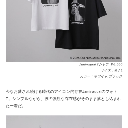
Jamiroquai Tシャツ ￥8,580
サイズ：M / L
カラー：ホワイト,ブラック
今なお愛され続ける時代のアイコン的存在Jamiroquaiのフォト
T。シンプルながら、彼の強烈な存在感がそのまま落とし込まれ
た一着だ。