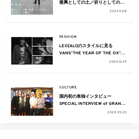
復興としての土／祈りとしての風
土』が開催。失われつつある「風
2023.11.08
土」の現在地を浮かび上がらせる
FASHION
LEO[ALI]のスタイルに見る
VANS“THE YEAR OF THE OX”
コレクションのスニーカー
2020.12.29
CULTURE
国内初の単独インタビュー
SPECIAL INTERVIEW of GRAND
COLLECTION -Ben Oleynik-
2020.05.20