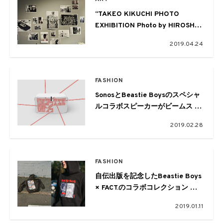
“TAKEO KIKUCHI PHOTO
EXHIBITION Photo by HIROSHI
SEO” がタケオキクチ渋谷明治通
2019.04.24
り本店で開催中
FASHION
SonosとBeastie Boysのスペシャ
ルコラボスピーカーがビームス 六
本木ヒルズにて限定発売
2019.02.28
FASHION
自伝出版を記念したBeastie Boys
× FACT.のコラボコレクション 日
本販売決定
2019.01.11