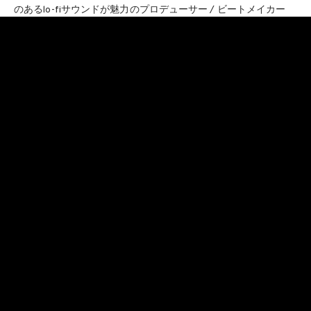
のあるlo-fiサウンドが魅力のプロデューサー / ビートメイカー
だ。
「Hakumei」はKommuneらしい、浮遊感のあるクールでダーク
なサウンドをベースに置きながら、ダークウェーブ、lo-fi、
IDM、アンビエントの要素が緻密に織り込まれた一曲だ。冷やや
かに研ぎ澄まされたメロディと、体温を帯びたビートの共鳴が
聞くものを曖昧な時間の狭間へと引き込んでいく。
本作は、Gobiの兄でビートメイカーのStapes、そして幼馴染の
ラッパー・Cyfと共にドイツで立ち上げたレーベル
DQBT
Records
からリリースされる。同レーベルはこれまで世界各国
300組以上のアーティスト作品をリリースしているが、日本のボ
ーカルトラックのリリースは今作が初となる。貴重なコラボ曲
を、ぜひチェックしておこう。
INFORMATION