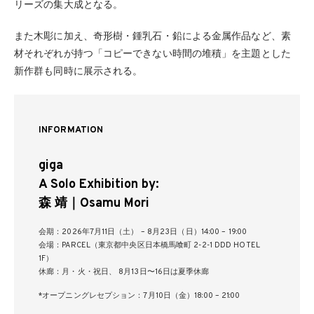
リーズの集大成となる。
また木彫に加え、奇形樹・鍾乳石・鉛による金属作品など、素
材それぞれが持つ「コピーできない時間の堆積」を主題とした
新作群も同時に展示される。
INFORMATION
giga
A Solo Exhibition by:
森 靖｜Osamu Mori
会期：2026年7⽉11日（⼟） – 8⽉23⽇（⽇）14:00 – 19:00
会場：PARCEL（東京都中央区⽇本橋⾺喰町 2-2-1 DDD HOTEL
1F）
休廊：⽉・⽕・祝⽇、 8⽉13⽇〜16⽇は夏季休廊
*オープニングレセプション：7月10日（金）18:00 – 21:00