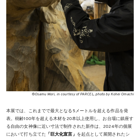
©Osamu Mori, in courtesy of PARCEL, photo by Kohei Omachi
本展では、これまでで最大となる5メートルを超える作品を発
表。樹齢100年を超える木材を20本以上使用し、お台場に鎮座す
る自由の女神像に近い寸法で制作された新作は、2024年の個展
において打ち立てた
「巨大化宣言」
を起点として展開されたシ