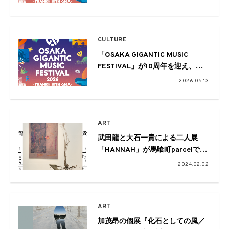
いよいよチケットの一般販売がス
タート！
CULTURE
「OSAKA GIGANTIC MUSIC
FESTIVAL」が10周年を迎え、史
上初の4日間開催。豪華ラインナ
2026.05.13
ップも発表
ART
武田龍と大石一貴による二人展
「HANNAH」が馬喰町parcelで開
催
2024.02.02
ART
加茂昂の個展『化石としての風／