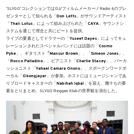
ʻSLYGOʼコレクションではDJ/フィルムメーカー / Radio 6のプレ
ゼンターとして知られる「
Don Letts
」がサウンドアーティスト
「
Thali Lotus
」によって組み上げられた「
CAYA
」サウンドシ
ステムを通じて理念と共にビートを提供。
ライブの要素としてドラマーの「
Yuseef Dayes
」によってキュ
レーションされたスペシャルバンドには話題の「
Cosmo
Pyke
」、ギタリスト
「Mansur Brown
」、「
Simeon Jones
」、
「
Rocco Palladino
」、ピアニスト「
Charlie Stacey
」、パーカ
ッショニスト「
Yahael Camara Onono
」、スポークンワードボ
ーカル「
Obongjayar
」が参加。ホストにはミュージシャンであ
りブロードキャスターの「
Nabihah Iqbal
」を迎え、幾十もの要
素をとりまとめ、SLYGO Reggae Klubの世界観を演出した。