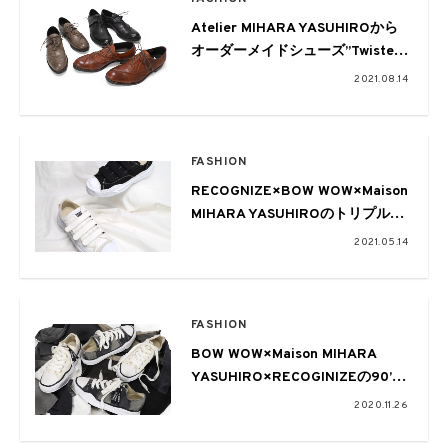
Atelier MIHARA YASUHIROから
オーダーメイドシューズ”Twisted
Shoes”が発売に
2021.08.14
FASHION
RECOGNIZE×BOW WOW×Maison
MIHARA YASUHIROのトリプルコ
ラボスニーカー第2弾登場
2021.05.14
FASHION
BOW WOW×Maison MIHARA
YASUHIRO×RECOGINIZEの90’s
感がたまらないコラボスニーカー
2020.11.26
発売