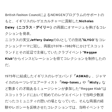
British Fashion CouncilによるNEWGENプログラムのサポートの
もと、イギリスのレゲエカルチャーに貢献した
Nicholas
Daley（ニコラス・デイリー）
の両親にオマージュを捧げるコレ
クションを発表。
ニコラスの実父
Jeffery Daley
のDJとしての別名
ʻSLYGOʼ
をコレ
クションテーマに冠し、両親が1978～1982年にかけてスコット
ランドとその近辺で主催していたクラブイベント
“Reggae
Klub”
からインスピレーションを得てコレクションを制作したの
だ。
1975年に結成したイギリスのレゲエバンド
「ASWAD」
、ジャマ
イカのルーツレゲエアーティスト
「Hep-tones」
や
「Misty」
な
ど数多くの才能あるミュージシャンが参加した“Reggae Klub”は
スコットランドにおいて初めてのレゲエイベントで当時少数派
だったコミュニティの憩いの場となっていた。そんな両親の経
験やレガシーを反映させたコレクションでは、当時イベントで