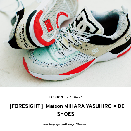
FASHION
2018.06.26
［FORESIGHT］Maison MIHARA YASUHIRO × DC
SHOES
Photography—Kengo Shimizu