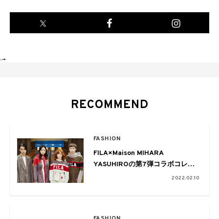
-->
RECOMMEND
FASHION
FILA×Maison MIHARA
YASUHIROの第7弾コラボコレク
ションが2月11日から発売
2022.02.10
FASHION