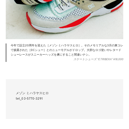
今年で設立20周年を迎えた［メゾン ミハラヤスヒロ］。そのメモリアルな3月の東コレ
で披露された［DCシュー］とのニューモデルがドロップ。大胆なロゴ使いやレタード
シューレースがスニーカーヘッズを虜にすること間違いナシ。
スケートシューズ “E.TRIBEKA” ¥18,000
メゾン ミハラヤスヒロ
tel_03-5770-3291