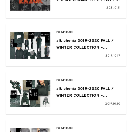
シャルアーツとレゲエカルチャー
2021.01.11
に着想
FASHION
alk phenix 2019-2020 FALL /
WINTER COLLECTION –
HIGHLIGHT 005 – zak coat 2 /
2019.10.17
karu stretch × down
FASHION
alk phenix 2019-2020 FALL /
WINTER COLLECTION –
HIGHLIGHT 004 – zak short
2019.10.10
anorak / EPIC® × down
FASHION