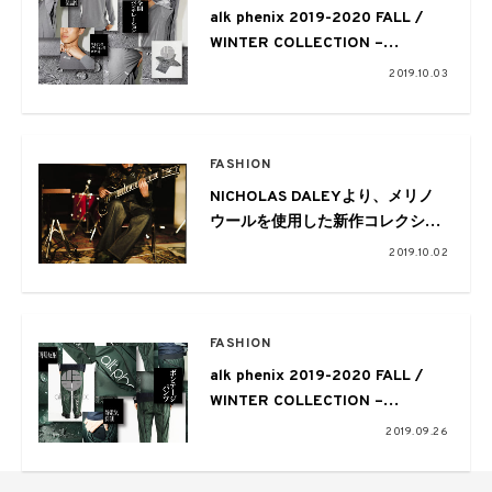
alk phenix 2019-2020 FALL /
WINTER COLLECTION –
HIGHLIGHT 003 – orbit full open
2019.10.03
/ tech-urake × α
FASHION
NICHOLAS DALEYより、メリノ
ウールを使用した新作コレクショ
ンがローンチ
2019.10.02
FASHION
alk phenix 2019-2020 FALL /
WINTER COLLECTION –
HIGHLIGHT 002 – crank
2019.09.26
Bondage pants / karu stretch
vent × technista® 48