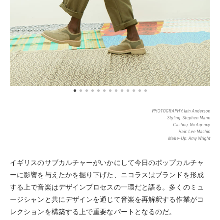
PHOTOGRAPHY: Iain Anderson
Styling: Stephen Mann
Casting: Nii Agency
Hair: Lee Machin
Make-Up: Amy Wright
イギリスのサブカルチャーがいかにして今日のポップカルチャ
ーに影響を与えたかを掘り下げた、ニコラスはブランドを形成
する上で音楽はデザインプロセスの一環だと語る。多くのミュ
ージシャンと共にデザインを通じて音楽を再解釈する作業がコ
レクションを構築する上で重要なパートとなるのだ。