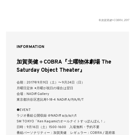
©加賀美健+COBRA, 2017
INFORMATION
加賀美健＋COBRA『土曜物体劇場 The
Saturday Object Theater』
会期：2017年9月9日（土）〜9月24日（日）
月曜日定休 ※月曜が祝日の場合は翌日
会場：NADiff Gallery
東京都渋谷区恵比寿1-18-4 NADiff A/P/A/R/T
●EVENT
ラジオ番組公開収録 ＠NADiff a/p/a/r/t
SM TOKYO「Ken Kagamiのオールナイトすっぽんぽん！」
日時：9月16日（土）15:00-16:00 入場無料・予約不要
番組パーソナリティー：加賀美健 レギュラー：COBRA / 題府基