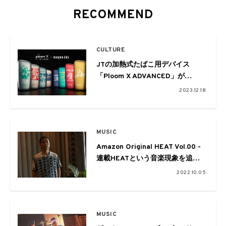
RECOMMEND
CULTURE
JTの加熱式たばこ用デバイス
「Ploom X ADVANCED」が
「marquee club®」とコラボ
2023.12.18
MUSIC
Amazon Original HEAT Vol.00 -
連載HEATという音楽現象を追う
番外編- : Interview_Koji
2022.10.05
Yahagi（Amazon Music Content
Production Director）
MUSIC