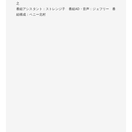
之
番組アシスタント：ストレンジ子 番組AD・音声：ジェフリー 番
組構成：ペニー北村