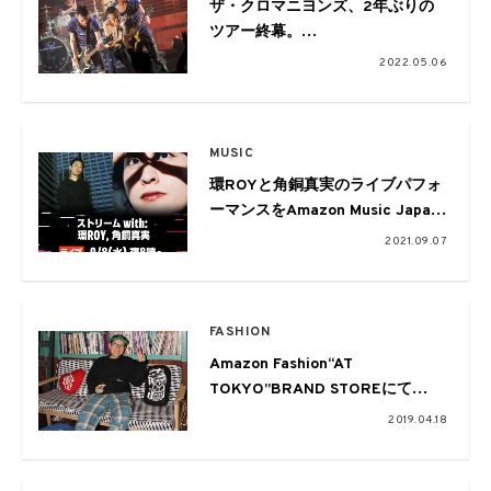
ザ・クロマニヨンズ、2年ぶりの
ツアー終幕。
ライブ&MV収録の2枚組DVDが発
2022.05.06
売
MUSIC
環ROYと角銅真実のライブパフォ
ーマンスをAmazon Music Japan
Channelにて配信
2021.09.07
FASHION
Amazon Fashion“AT
TOKYO”BRAND STOREにて
VERDYによるGirls Don’t Cryのリ
2019.04.18
ミテッドアイテムがリリース