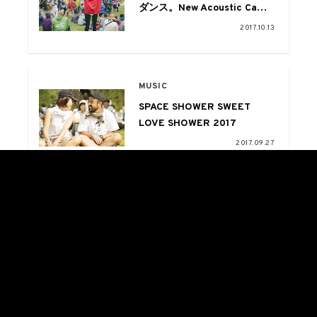
ダンス。New Acoustic Camp
2017
2017.10.13
MUSIC
SPACE SHOWER SWEET
LOVE SHOWER 2017
2017.09.27
ART
MY WAY SPECIAL PHOTO
REPORT – Ryo Takaiwa
27th Birthday Live
2017.09.02
2017.08.24 at Motion Blue
YOKOHAMA-
CULTURE