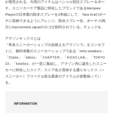
が発売される。今回のアイテムはペシャル別注スプレー＆ポー
チ。スニーカーケア製品に特化したブランドであるMarquee
Playerの日本製の防水スプレーを2本組にして、 New Eraのポー
チに収納できるようにアレンジ。防水スプレー缶、ポーチ の両
方にmastermind Japanのロゴが刻印されている。チェックを。
アマゾンキックスとは
『有名スニーカーショップの品揃えをアマゾンで』をコンセプ
トに、都内有数のスニーカーショップである「mita sneakers」
「Styles」「atmos」「CHAPTER」「KICKS LAB.」「TOKYO
23」「kinetics」が一堂に集結し、アマゾン内に誕生したスニー
カーに特化したストア。ストア名が意味する通りキックス（＝
スニーカー）フリークも唸る垂涎のアイテムが多数揃ってい
る。
INFORMATION