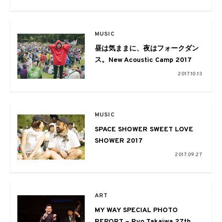
MUSIC
昼は気ままに、夜はフォークダン
ス。New Acoustic Camp 2017
2017.10.13
MUSIC
SPACE SHOWER SWEET LOVE
SHOWER 2017
2017.09.27
ART
MY WAY SPECIAL PHOTO
REPORT – Ryo Takaiwa 27th