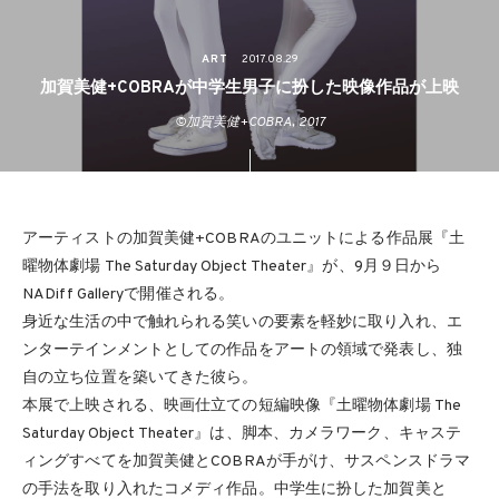
ART
2017.08.29
加賀美健+COBRAが中学生男子に扮した映像作品が上映
©加賀美健+COBRA, 2017
アーティストの加賀美健+COBRAのユニットによる作品展『土
曜物体劇場 The Saturday Object Theater』が、9月９日から
NADiff Galleryで開催される。
身近な生活の中で触れられる笑いの要素を軽妙に取り入れ、エ
ンターテインメントとしての作品をアートの領域で発表し、独
自の立ち位置を築いてきた彼ら。
本展で上映される、映画仕立ての短編映像『土曜物体劇場 The
Saturday Object Theater』は、脚本、カメラワーク、キャステ
ィングすべてを加賀美健とCOBRAが手がけ、サスペンスドラマ
の手法を取り入れたコメディ作品。中学生に扮した加賀美と