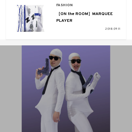
FASHION
［ON the ROOM］MARQUEE
PLAYER
2018.09.11