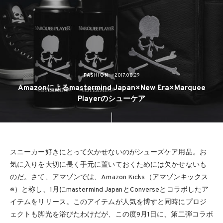
FASHION
2017.08.29
Amazonによるmastermind Japan×New Era×Marquee
Playerのシューケア
スニーカー好きにとって欠かせないのがシューズケア用品。お
気に入りを大切に長く手元に置いておくためには欠かせないも
のだ。さて、アマゾンでは、Amazon Kicks（アマゾンキックス
※）と称し、1月にmastermind JapanとConverseとコラボしたア
イテムをリリース。このアイテムが人気を博すと同時にプロジ
ェクトも脚光を浴びたわけだが、この度9月1日に、第二弾コラボ