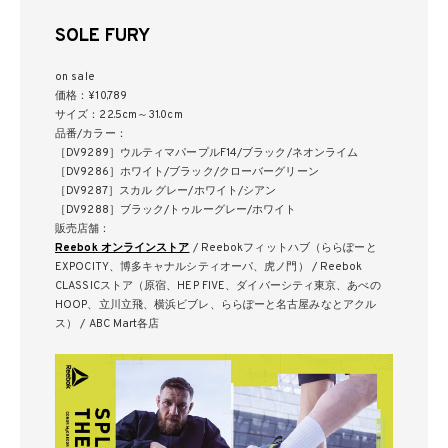
SOLE FURY
on sale
価格：¥10,789
サイズ：22.5cm～31.0cm
品番/カラー：
［DV9289］ウルティマパープルF14/ブラック/ネオンライム
［DV9286］ホワイト/ブラック/クローバーグリーン
［DV9287］スカル グレー/ホワイト/シアン
［DV9288］ブラック/トゥルーグレー/ホワイト
販売店舗：
Reebok オンラインストア
/ Reebokフィットハブ（ららぽーと
EXPOCITY、博多キャナルシティオーパ、虎ノ門） / Reebok
CLASSICストア（原宿、HEP FIVE、ダイバーシティ東京、あべの
HOOP、⽴川⽴⾶、横浜ビブレ、ららぽーと名古屋みなとアクル
ス） / ABC Mart各店