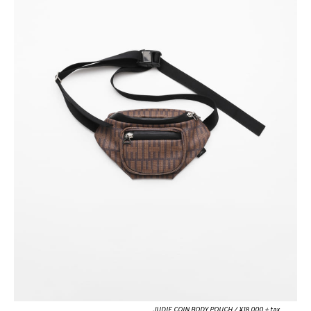
JUDIE COIN BODY POUCH / ¥18,000＋tax