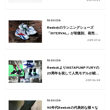
2019.10.05
FASHION
Reebokのランニングシューズ
「INTERVAL」が初復刻、発売年
にちなみ全世界1996足限定リリー
2019.07.14
ス
FASHION
ReebokよりINSTAPUMP FURYの
25周年を祝して人気モデルが続々
とリリース
2019.06.08
FASHION
90年代Reebokの代表的な様々な