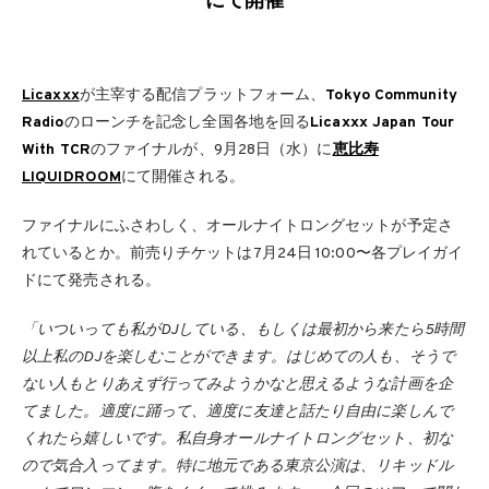
にて開催
Licaxxx
が主宰する配信プラットフォーム、
Tokyo Community
Radio
のローンチを記念し全国各地を回る
Licaxxx Japan Tour
With TCR
のファイナルが、9月28日（水）に
恵比寿
LIQUIDROOM
にて開催される。
ファイナルにふさわしく、オールナイトロングセットが予定さ
れているとか。前売りチケットは7月24日 10:00〜各プレイガイ
ドにて発売される。
「いついっても私がDJしている、もしくは最初から来たら5時間
以上私のDJを楽しむことができます。はじめての人も、そうで
ない人もとりあえず行ってみようかなと思えるような計画を企
てました。適度に踊って、適度に友達と話たり自由に楽しんで
くれたら嬉しいです。私自身オールナイトロングセット、初な
ので気合入ってます。特に地元である東京公演は、リキッドル