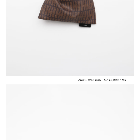
ANNIE RICE BAG – S / ¥8,000＋tax