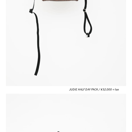
JUDIE HALF DAY PACK / ¥32,000＋tax