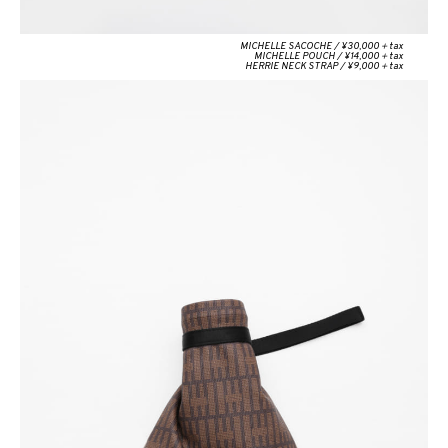
MICHELLE SACOCHE / ¥30,000＋tax
MICHELLE POUCH / ¥14,000＋tax
HERRIE NECK STRAP / ¥9,000＋tax