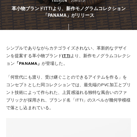
FASHION
2019.07.21
革小物ブランドITTIより、新作モノグラムコレクション
「PANAMA」がリリース
シンプルでありながらカテゴライズされない、革新的なデザイ
ンを提案する革小物ブランド
ITTI
より、新作モノグラムコレクシ
ョン
「PANAMA」
が登場した。
「何世代にも渡り、受け継ぐことのできるアイテムを作る」を
コンセプトとした同コレクションでは、最先端のPVC加工とプリ
ント技術によって作られた、上質感溢れる独特な風合いのファ
ブリックが採用され、ブランド名「ITTI」のスペルが幾何学模様
で落とし込まれている。