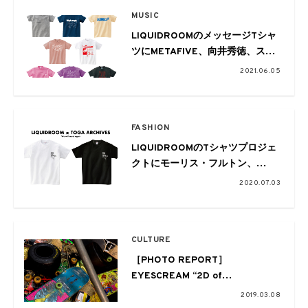
MUSIC
LIQUIDROOMのメッセージTシャ
ツにMETAFIVE、向井秀徳、スチ
ャダラパー、cero、Awich、
2021.06.05
GEZAN、Tempalay、audio
activeがラインナップ
FASHION
LIQUIDROOMのTシャツプロジェ
クトにモーリス・フルトン、
TOGA ARCHIVESがラインナップ
2020.07.03
CULTURE
［PHOTO REPORT］
EYESCREAM “2D of
Skateboarding” POP UP STORE
2019.03.08
2/23 ＠OPEN STUDIO