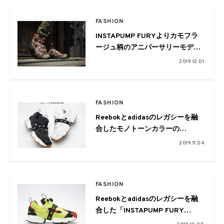
FASHION
INSTAPUMP FURYよりカモフラ
ージュ柄のアニバーサリーモデル
が登場
2019.12.01
FASHION
Reebokとadidasのレガシーを融
合したモノトーンカラーの
「INSTAPUMP FURY BOOST™」
2019.11.04
FASHION
Reebokとadidasのレガシーを融
合した「INSTAPUMP FURY
BOOST™」が登場