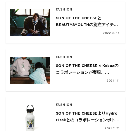
FASHION
SON OF THE CHEESEと
BEAUTY&YOUTHの別注アイテム
が今季もリリース
2022.02.17
FASHION
SON OF THE CHEESE × Kebozの
コラボレーションが実現。
居酒屋 旭一でヤキトリバイミーの
2021.11.11
提供も
FASHION
SON OF THE CHEESEよりHydro
Flaskとのコラボレーションボトル
が発売
2021.01.21