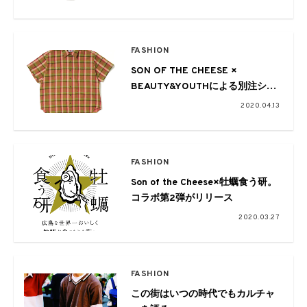
FASHION
SON OF THE CHEESE ×
BEAUTY&YOUTHによる別注シャ
ツが今季も
2020.04.13
FASHION
Son of the Cheese×牡蠣食う研。
コラボ第2弾がリリース
2020.03.27
FASHION
この街はいつの時代でもカルチャ