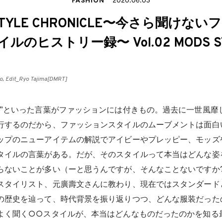
FASHION
2020.06.03
N STYLE CHRONICLE〜今さら聞けな
ルのヒストリー録〜 Vol.02 MODS S
ro, Edit_Ryo Tajima[DMRT]
ル”といった言葉がファッションには付きもの。過去に一世風靡
行するのだから、ファッションスタイルのムーブメントは面白
ップのニューアイテムの解説でアイビーやプレッピー、モッズ
タイルの言葉がある。だが、そのスタイルって本当はどんな姿
らないことが多い（ーと思うんですが、そんなことないですか?
スタイリスト、元廣壽文さんに教わり、現在ではスタンダード
の歴史を辿って、時代背景を振り返りつつ、どんな服装だった
よく聞く○○スタイルが、本当はどんなものだったのかを知る