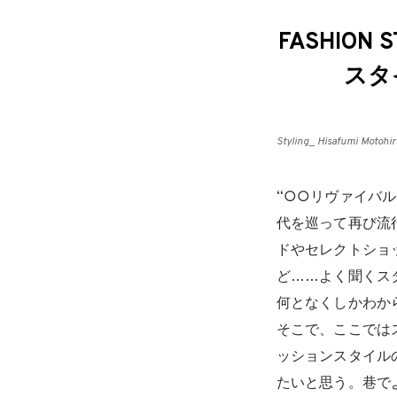
FASHIO
スタイ
Styling_ Hisafumi Motohi
“○○リヴァイバ
代を巡って再び流
ドやセレクトショ
ど……よく聞くス
何となくしかわか
そこで、ここでは
ッションスタイル
たいと思う。巷で