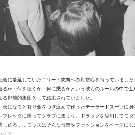
社会に蔓延していたエリート志向への対抗心を持っていました
着るか・何を聴くか・何に乗るかという彼らのルールの中で互
よる排他的集団として結束されていました。
、夜になると有り金をつぎ込んで作ったテーラードスーツに身
ンブレッタに乗ってクラブに集まり、ドラッグを愛用してモダン
通し踊る……モッズはそんな音楽やファッションをベースにし
います。