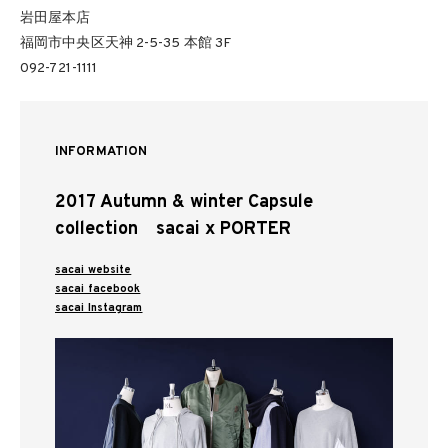
岩田屋本店
福岡市中央区天神 2-5-35 本館 3F
092-721-1111
INFORMATION
2017 Autumn & winter Capsule
collection sacai x PORTER
sacai website
sacai facebook
sacai Instagram