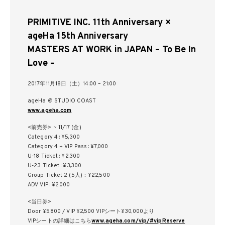
PRIMITIVE INC. 11th Anniversary ×
ageHa 15th Anniversary
MASTERS AT WORK in JAPAN – To Be In
Love –
2017年11月18日（土）14:00 – 21:00
ageHa @ STUDIO COAST
www.ageha.com
<前売券> ~ 11/17 (金)
Category 4 : ¥5,300
Category 4 + VIP Pass : ¥7,000
U-18 Ticket : ¥2,300
U-23 Ticket : ¥3,300
Group Ticket 2 (5人)：¥22,500
ADV VIP : ¥2,000
<当日券>
Door ¥5,800 / VIP ¥2,500 VIPシート¥30,000より
VIPシートの詳細はこちら
www.ageha.com/vip/#vipReserve