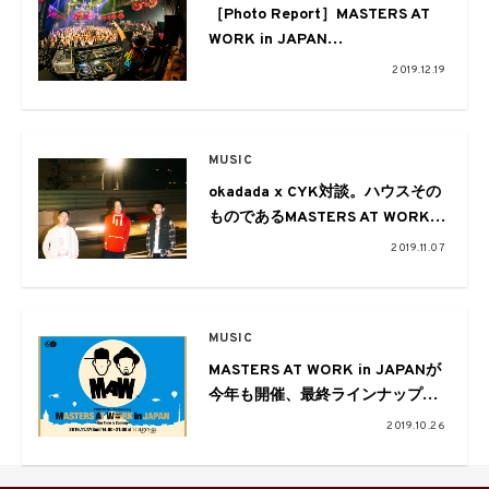
［Photo Report］MASTERS AT
WORK in JAPAN
‒ Our Time Is Coming –
2019.12.19
MUSIC
okadada x CYK対談。ハウスその
ものであるMASTERS AT WORKの
魅力からシーンの変遷まで
2019.11.07
MUSIC
MASTERS AT WORK in JAPANが
今年も開催、最終ラインナップが
発表！
2019.10.26