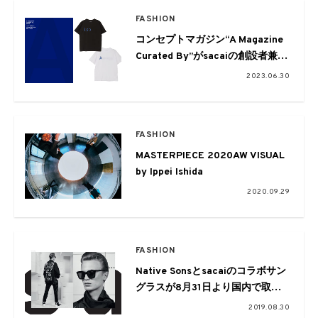
FASHION
コンセプトマガジン“A Magazine
Curated By”がsacaiの創設者兼デ
ザイナー 阿部千登勢をゲストキュ
2023.06.30
レーターに。限定Tシャツも展開
FASHION
MASTERPIECE 2020AW VISUAL
by Ippei Ishida
2020.09.29
FASHION
Native Sonsとsacaiのコラボサン
グラスが8月31日より国内で取り
扱いスタート
2019.08.30