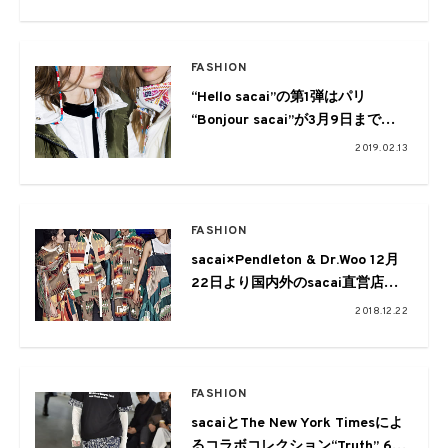
FASHION
“Hello sacai”の第1弾はパリ
“Bonjour sacai”が3月9日まで期
間限定でオープン
2019.02.13
FASHION
sacai×Pendleton & Dr.Woo 12月
22日より国内外のsacai直営店お
よび取扱店舗で展開
2018.12.22
FASHION
sacaiとThe New York Timesによ
るコラボコレクション“Truth” 6月