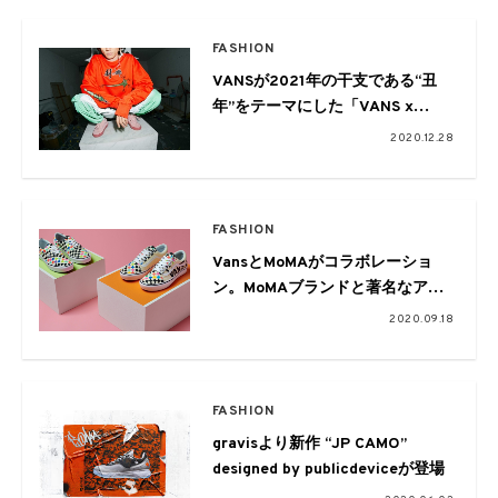
FASHION
VANSが2021年の干支である“丑
年”をテーマにした「VANS x
THEY ARE」THE YEAR OF OXコ
2020.12.28
レクションを元日に発売
FASHION
VansとMoMAがコラボレーショ
ン。MoMAブランドと著名なアー
ティストの作品をフィーチャーし
2020.09.18
たコレクションが登場
FASHION
gravisより新作 “JP CAMO”
designed by publicdeviceが登場