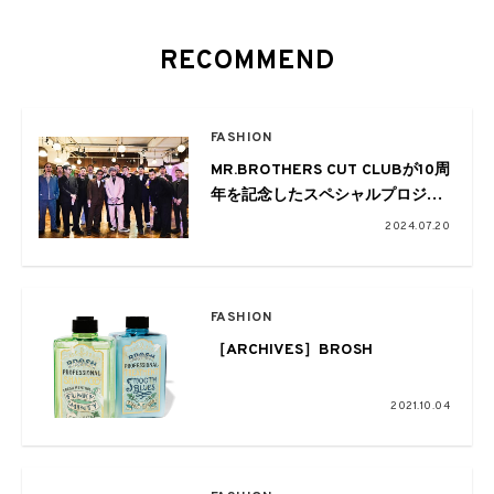
RECOMMEND
FASHION
MR.BROTHERS CUT CLUBが10周
年を記念したスペシャルプロジェ
クトをスタート! バーバーツアー
2024.07.20
に小木“Poggy”基史を迎えたコラ
ボも
FASHION
［ARCHIVES］BROSH
2021.10.04