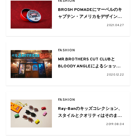
FASHION
BROSH POMADEにマーベルのキ
ャプテン・アメリカをデザインし
たファン驚嘆の別注ポマード
2021.04.27
FASHION
MR.BROTHERS CUT CLUBと
BLOODY ANGLEによるショップ
がオープン
2020.12.22
FASHION
Ray-Banのキッズコレクション、
スタイルとクオリティはそのまま
にスモールサイズで展開
2019.08.04