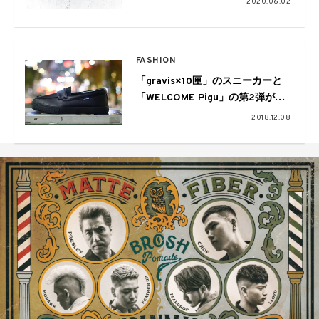
2020.06.02
FASHION
「gravis×10匣」のスニーカーと
「WELCOME Pigu」の第2弾が、
12/14に同時発売することが決定
2018.12.08