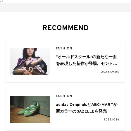
-->
RECOMMEND
FASHION
“オールドスクール”の新たな一面
を表現した新作が登場。セントチ
ヒロ・チッチを起用したビジュア
2025.09.08
ルも公開
FASHION
adidas OriginalsとABC-MARTが
新カラーのGAZELLEを発売
2023.10.16