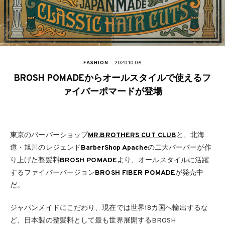
FASHION
2020.10.06
BROSH POMADEからオールスタイルで使えるフ
ァイバーポマードが登場
東京のバーバーショップ
MR.BROTHERS CUT CLUB
と、北海
道・旭川のレジェンド
BarberShop Apache
の二大バーバーが作
り上げた整髪料
BROSH POMADE
より、オールスタイルに活躍
するファイバーバージョン
BROSH FIBER POMADE
が発売中
だ。
ジャパンメイドにこだわり、現在では世界18カ国へ輸出するな
ど、日本製の整髪料として最も世界展開するBROSH