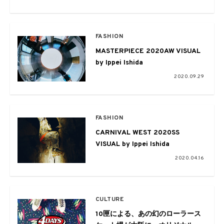
Ryow a.k.a. Smooth Currentらが
出演
FASHION
MASTERPIECE 2020AW VISUAL
by Ippei Ishida
2020.09.29
FASHION
CARNIVAL WEST 2020SS
VISUAL by Ippei Ishida
2020.04.16
CULTURE
10匣による、あの幻のローラース