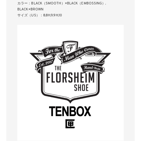
カラー：BLACK（SMOOTH）×BLACK（EMBOSSING）,
BLACK×BROWN
サイズ（US）：8,8H,9,9H,10