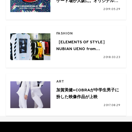
ケート場が大阪に。オリジナルグ
ッズも販売
2019.05.29
FASHION
［ELEMENTS OF STYLE］
NUBIAN UENO from
EYESCREAM NO.164
2018.03.23
ART
加賀美健+COBRAが中学生男子に
扮した映像作品が上映
2017.08.29