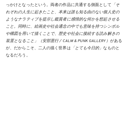
っかけとなったという。両者の作品に共通する側面として
「そ
れぞれの人生に起きたこと、本来は誰も知る由のない個人史の
ようなナラティブを提示し鑑賞者に感情的な何かを想起させる
こと。同時に、絵画史や社会通念の中でも意味を持つシンボル
や構図を用いて描くことで、歴史や社会に接続する読み解きの
装置となること」（安部憲行 / CALM & PUNK GALLERY）
がある
が、だからこそ、二人の描く世界は
「とても今日的」
なものと
なるだろう。