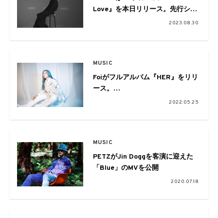
Love』を本日リリース。先行シン
グル曲「Moonlight」のMVを公開
2023.08.30
MUSIC
Foiがフルアルバム『HER』をリリ
ース。
幾田りら(YOASOBI)、eill、
2022.05.25
TOOBOEら
総勢16名からの記念コメント&
リード楽曲「Countman」のMVを
MUSIC
公開
PETZがJin Doggを客演に迎えた
「Blue」のMVを公開
2020.07.18