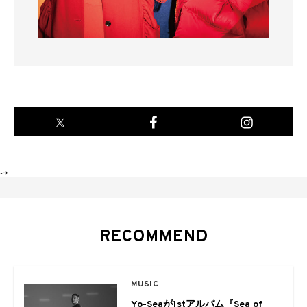
-->
RECOMMEND
MUSIC
Yo-Seaが1stアルバム『Sea of