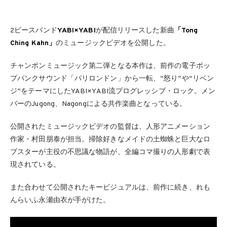
2ピースバンド
YABI×YABI
が配信リリースした新曲
「Tong
Ching Kahn」
のミュージックビデオを公開した。
チャンポンミュージック第二弾となる本作は、前作の電子ポッ
プパンクサウンド「パリロンドン」から一転、“怒り”や“リベン
ジ”をテーマにしたYABI×YABI流プログレッシブ・ロック。メン
バーのJugong、Nagongによる共作楽曲となっている。
公開されたミュージックビデオの監督は、人形アニメーション
作家・村田朋泰が担当。掃除好きなメイドの土蜘蛛と巨大なロ
ブスターが主役の不思議な物語が、全編コマ撮りの人形劇で表
現されている。
また合わせて公開されたキービジュアルは、前作に続き、れも
んらいふ永瀬由衣が手がけた。