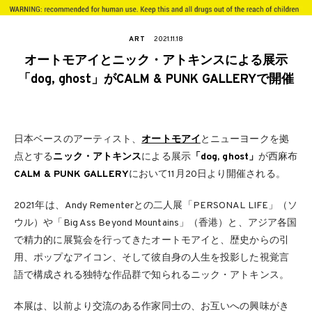
ART
2021.11.18
オートモアイとニック・アトキンスによる展示
「dog, ghost」がCALM & PUNK GALLERYで開催
日本ベースのアーティスト、
オートモアイ
とニューヨークを拠
点とする
ニック・アトキンス
による展示
「dog, ghost」
が西麻布
CALM & PUNK GALLERY
において11月20日より開催される。
2021年は、Andy Rementerとの二人展「PERSONAL LIFE」（ソ
ウル）や「Big Ass Beyond Mountains」（香港）と、アジア各国
で精力的に展覧会を行ってきたオートモアイと、歴史からの引
用、ポップなアイコン、そして彼自身の人生を投影した視覚言
語で構成される独特な作品群で知られるニック・アトキンス。
本展は、以前より交流のある作家同士の、お互いへの興味がき