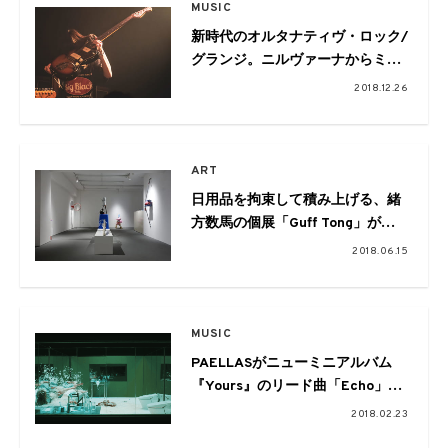
MUSIC
新時代のオルタナティヴ・ロック/
グランジ。ニルヴァーナからミツ
キ、ニトロデイ、あっこゴリラま
2018.12.26
でを貫くプリミティヴなもの
ART
日用品を拘束して積み上げる、緒
方数馬の個展「Guff Tong」が開
催
2018.06.15
MUSIC
PAELLASがニューミニアルバム
『Yours』のリード曲「Echo」の
MVを公開
2018.02.23