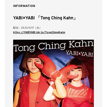
INFORMATION
YABI×YABI 「Tong Ching Kahn」
配信：2021/11/17（水）
https://YABIYABI.lnk.to/TongChingKahn