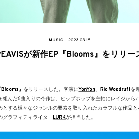
MUSIC
2023.03.15
PEAVISが新作EP『Blooms』をリリー
Blooms』
をリリースした。客演に
YonYon
、
Rio Woodruff
を
を組んだ6曲入りの今作は、ヒップホップを主軸にレイジから
めとする様々なジャンルの要素を取り入れたカラフルな作品と
のグラフィティライター
LURK
が担当した。