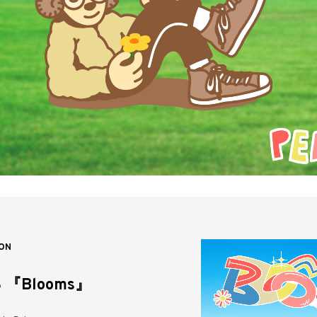
ON
S 『Blooms』