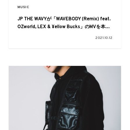
MUSIC
JP THE WAVYが「WAVEBODY (Remix) feat.
OZworld, LEX & ¥ellow Bucks」のMVを本日
公開
2021.10.12