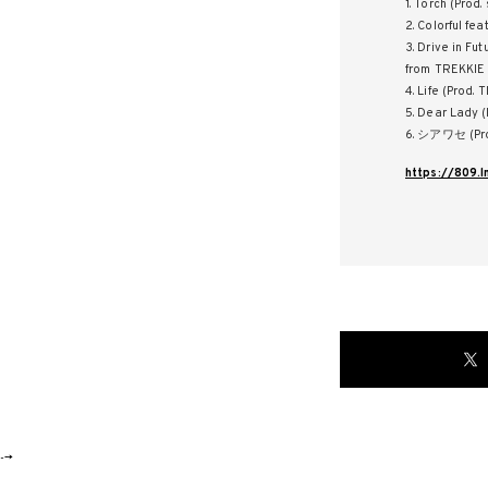
1. Torch (Prod.
2. Colorful fea
3. Drive in Fu
from TREKKIE
4. Life (Prod.
5. Dear Lady (
6. シアワセ (Pro
https://809.
-->