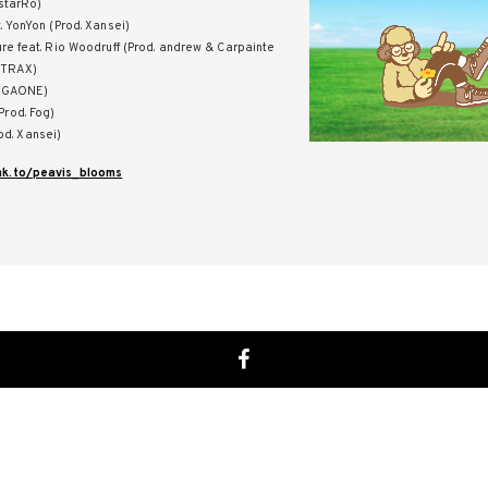
 starRo)
t. YonYon (Prod. Xansei)
ture feat. Rio Woodruff (Prod. andrew & Carpainte
 TRAX)
 TIGAONE)
Prod. Fog)
d. Xansei)
lnk.to/peavis_blooms