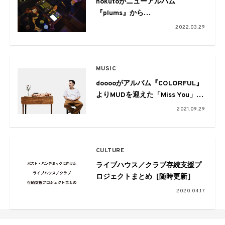
hokutoがニューアルバム
『plums』から
客演に唾奇と仙人掌を迎えた
2022.03.29
「Imposter」のMVを公開
MUSIC
dooooがアルバム『COLORFUL』
よりMUDを迎えた「Miss You」を
先行配信。トラックリストに「閻
2021.09.29
魔 (feat. 鎮座DOPENESS &
BIM)」が追加
CULTURE
ライブハウス／クラブ存続支援プ
ロジェクトまとめ［随時更新］
2020.04.17