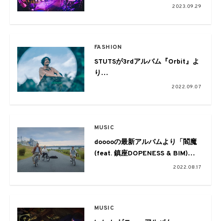
Live
2023.09.29
at 渋谷 CLUB QUATTRO
FASHION
STUTSが3rdアルバム『Orbit』よ
り
先行シングル「Voyage (feat.
2022.09.07
JJJ, BIM)」を
本日配信。リリースツアーの開催
も
MUSIC
dooooの最新アルバムより「閻魔
(feat. 鎮座DOPENESS & BIM)」
のMVが公開
2022.08.17
MUSIC