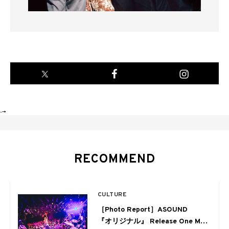
-->
RECOMMEND
CULTURE
［Photo Report］ASOUND
『オリジナル』 Release One Man