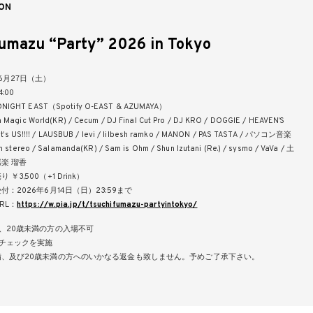
ON
fumazu “Party” 2026 in Tokyo
6月27日（土）
:00
IGHT EAST（Spotify O-EAST & AZUMAYA）
agic World(KR) / Cecum / DJ Final Cut Pro / DJ KRO / DOGGIE / HEAVEN’S
t’s US!!!! / LAUSBUB / levi / lilbesh ramko / MANON / PAS TASTA / パソコン音楽
 stereo / Salamanda(KR) / Sam is Ohm / Shun Izutani (Re.) / sysmo / VaVa / 土
揺楽 瑠香
￥3,500（+1 Drink）
：2026年6月14日（日）23:59まで
RL：
https://w.pia.jp/t/tsuchifumazu-partyintokyo/
、20歳未満の方の入場不可
Dチェックを実施
備、及び20歳未満の方へのいかなる返金も致しません。予めご了承下さい。