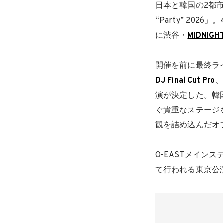
日本と韓国の2都
“Party” 20
に渋谷・
MIDNIGH
開催を前に最終ライ
DJ Final Cut Pro
、
演が決定した。韓
ぐ貴重なステージを
観を詰め込んだオ
O-EASTメイン
て行われる東京公演