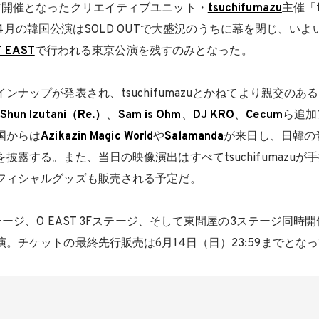
市開催となったクリエイティブユニット・
tsuchifumazu
主催「ts
26」。4月の韓国公演はSOLD OUTで大盛況のうちに幕を閉じ、い
T EAST
で行われる東京公演を残すのみとなった。
ンナップが発表され、tsuchifumazuとかねてより親交のある
Shun Izutani（Re.）
、
Sam is Ohm
、
DJ KRO
、
Cecum
ら追加
国からは
Azikazin Magic World
や
Salamanda
が来日し、日韓の
披露する。また、当日の映像演出はすべてtsuchifumazuが
フィシャルグッズも販売される予定だ。
ステージ、O EAST 3Fステージ、そして東間屋の3ステージ同時
。チケットの最終先行販売は6月14日（日）23:59までとな