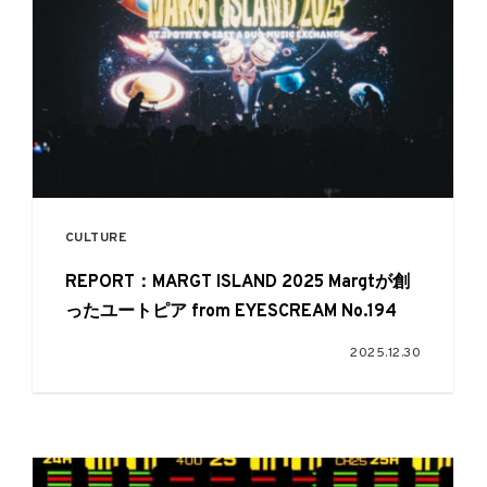
CULTURE
REPORT：MARGT ISLAND 2025 Margtが創
ったユートピア from EYESCREAM No.194
2025.12.30