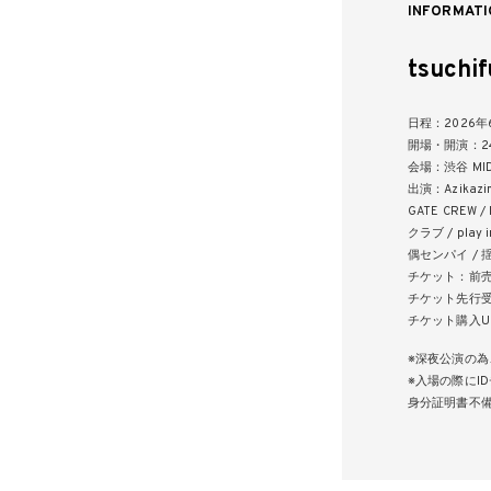
INFORMATI
tsuchi
日程：2026年
開場・開演：24
会場：渋谷 MIDN
出演：Azikazin M
GATE CREW / I
クラブ / play in
偶センパイ / 
チケット：前売り 
チケット先行受付
チケット購入U
※深夜公演の為
※入場の際にI
身分証明書不