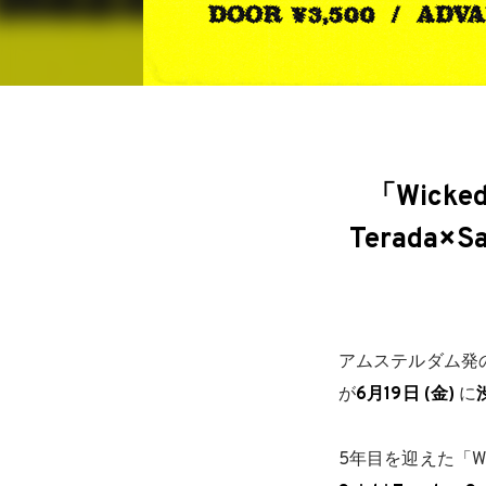
「Wicke
Terad
アムステルダム発
が
6月19日 (金)
に
5年目を迎えた「W