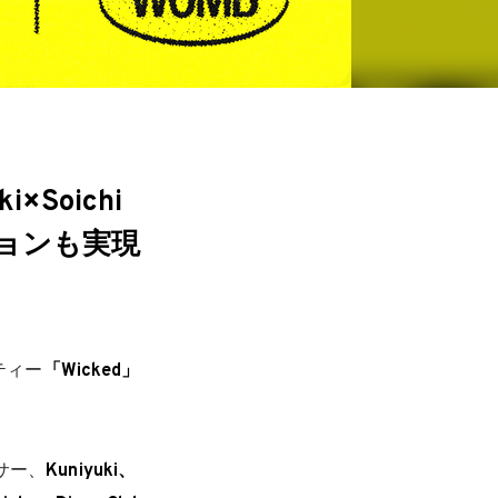
×Soichi
ションも実現
ティー
「Wicked」
サー、
Kuniyuki、