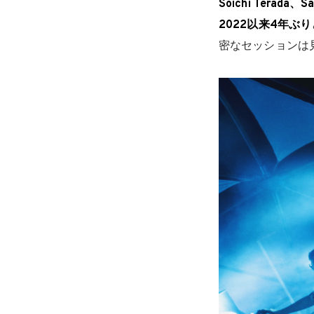
Soichi Terada、S
2022以来4年ぶり
密なセッションは