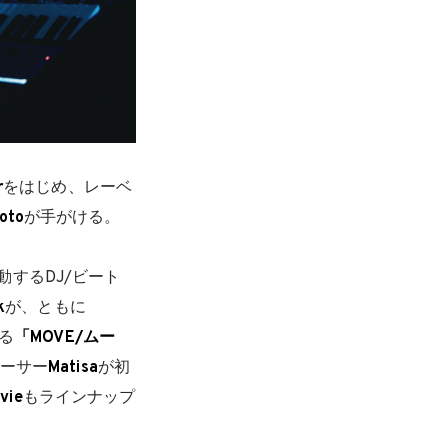
r
をはじめ、レーベ
oto
が手がける。
するDJ/ビート
k
が、ともに
る
「MOVE/ムー
ューサー
Matisa
が初
vie
もラインナップ