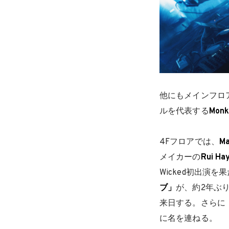
他にもメインフロアに
ルを代表する
Monk
4Fフロアでは、
Ma
メイカーの
Rui Ha
Wicked初出演
ブ」
が、約2年ぶ
来日する。さらに「
に名を連ねる。