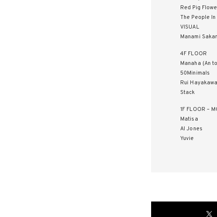
Red Pig Flowe
The People In
VISUAL
Manami Saka
4F FLOOR
Manaha (An to
50Minimals
Rui Hayakaw
Stack
1F FLOOR –
Matisa
Al Jones
Yuvie