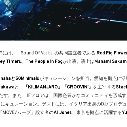
は、「Sound Of Vast」の共同設立者である
Red Pig Flowe
ey Timers、The People In Fog
が出演。演出は
Manami Sakam
nahaと50Minimals
がキュレーションを担当。愛知を拠点に活動
yakawa
と、
「KILIMANJARO」「GROOVIN’」
を主宰する
Stac
を果たす。また、1Fフロアは、国際色豊かなコミュニティを形成す
りにキュレーション。ゲストには、イタリア出身のDJ/プロデ
MOVE/ムーブ」設立者の
Al Jones
、東京を拠点に活躍する
Yu