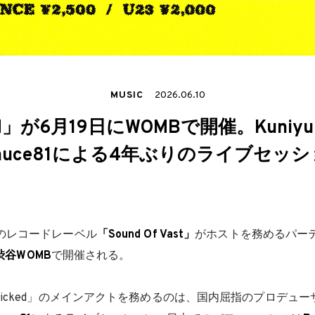
MUSIC
2026.06.10
d」が6月19日にWOMBで開催。Kuniyuki
a×Sauce81による4年ぶりのライブセッ
のレコードレーベル
「Sound Of Vast」
がホストを務めるパー
渋谷WOMB
で開催される。
icked」のメインアクトを務めるのは、国内屈指のプロデュー