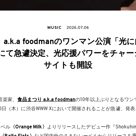
MUSIC
2026.07.06
a.k.a foodmanのワンマン公演「
Xにて急遽決定、光応援パワーをチャ
サイトも開設
音楽家、
食品まつり a.k.a foodman
の10年以上ぶりとなるワン
30日（木）に渋谷WWW Xにおいて開催されることが急遽、発
ーベル
〈Orange Milk〉
よりリリースしたデビュー作『Shokuh