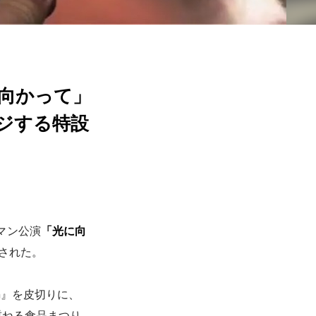
光に向かって」
ージする特設
マン公演
「光に向
表された。
in』を皮切りに、