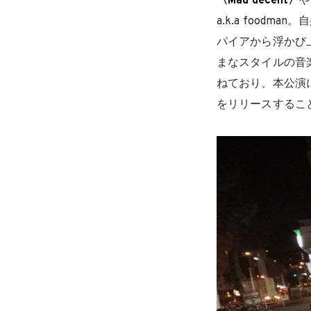
〈Mad decent〉
や
a.k.a foo
パイアから浮かび
まなスタイルの音
ねており、本公演
をリリースするこ