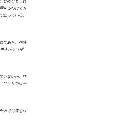
のなのかもしれ
示するわけでも
で立っている。
祭であり、同時
 本人がそう望
ていないが、ひ
、ひとりでは光
全力で完売を目