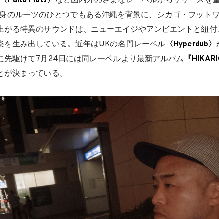
〈Palto Flats〉
など国内外のさまなレーベルからリリースを
dman。自身のルーツのひとつでもある沖縄を背景に、シカゴ・フッ
上がる特異のサウンドは、ニューエイジやアンビエントと紐付
楽を生み出している。近年はUKの名門レーベル
〈Hyperdub〉
に先駆けて7月24日には同レーベルより最新アルバム
『HIKAR
とが決まっている。