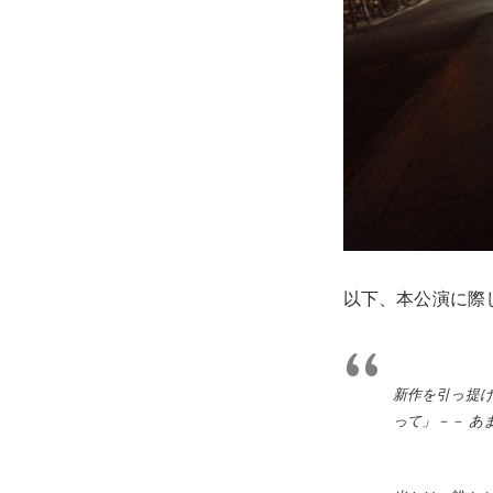
以下、本公演に際
新作を引っ提
って」－－ あ