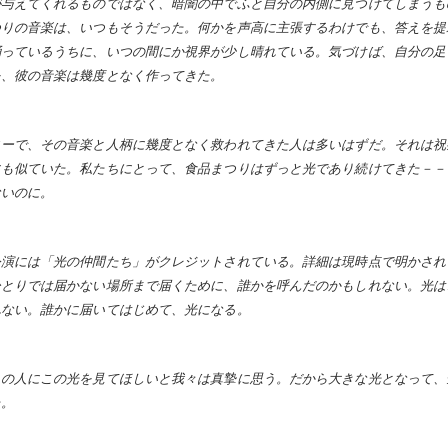
が与えてくれるものではなく、暗闇の中でふと自分の内側に見つけてしまうも
つりの音楽は、いつもそうだった。何かを声高に主張するわけでも、答えを提
踊っているうちに、いつの間にか視界が少し晴れている。気づけば、自分の足
を、彼の音楽は幾度となく作ってきた。
ィーで、その音楽と人柄に幾度となく救われてきた人は多いはずだ。それは祝
も似ていた。私たちにとって、食品まつりはずっと光であり続けてきた－－
ないのに。
公演には「光の仲間たち」がクレジットされている。詳細は現時点で明かされ
ひとりでは届かない場所まで届くために、誰かを呼んだのかもしれない。光は
れない。誰かに届いてはじめて、光になる。
くの人にこの光を見てほしいと我々は真摯に思う。だから大きな光となって、
た。