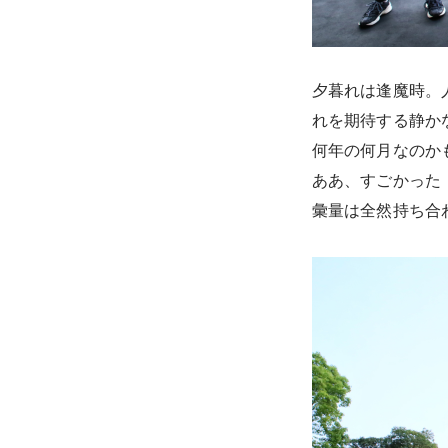
夕暮れは逢魔時。
れを期待する静か
何年の何月なのかも
ああ、すごかった『
彙量は全然持ち合