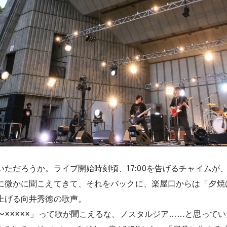
いただろうか。ライブ開始時刻頃、17:00を告げるチャイムが
に微かに聞こえてきて、それをバックに、楽屋口からは「夕焼
上げる向井秀徳の歌声。
〜×××××」って歌が聞こえるな、ノスタルジア……と思って