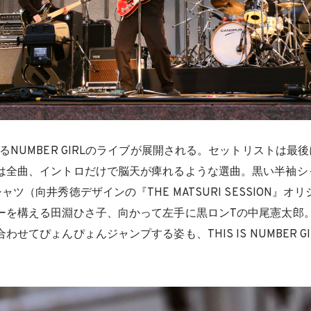
るNUMBER GIRLのライブが展開される。セットリストは最
は全曲、イントロだけで脳天が痺れるような選曲。黒い半袖シ
ツ（向井秀徳デザインの『THE MATSURI SESSION』オリジ
ーを構える田淵ひさ子、向かって左手に黒ロンTの中尾憲太郎
せてぴょんぴょんジャンプする姿も、THIS IS NUMBER G