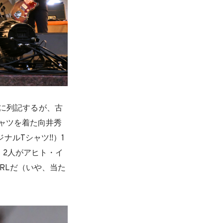
後に列記するが、古
ャツを着た向井秀
ナルTシャツ!!）1
。2人がアヒト・イ
IRLだ（いや、当た