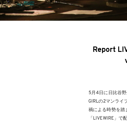
Report L
5月4日に日比谷野外音
GIRLの2マン
禍による時勢を踏
「LIVEWIRE