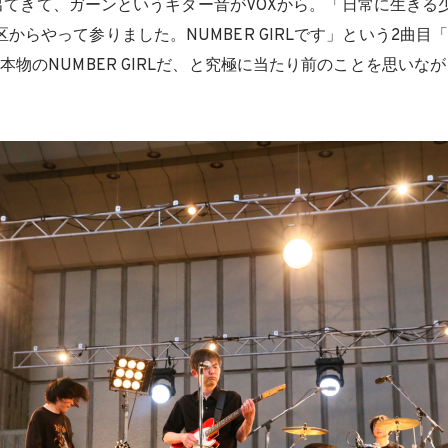
RLが出てきて、ガーンというギター音がVOXから。「日常に生き
からやって参りました。NUMBER GIRLです」という2曲目
本物のNUMBER GIRLだ、と究極に当たり前のことを思いな