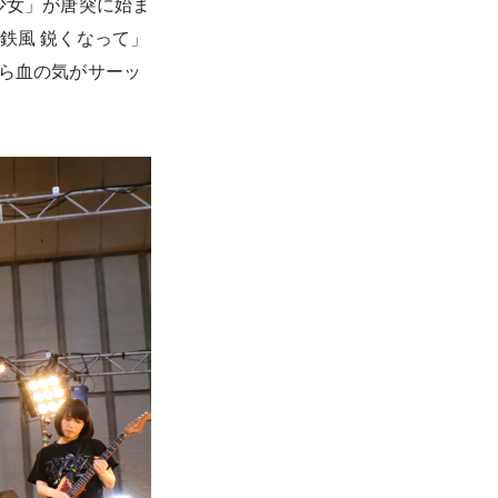
る少女」が唐突に始ま
「鉄風 鋭くなって」
がら血の気がサーッ