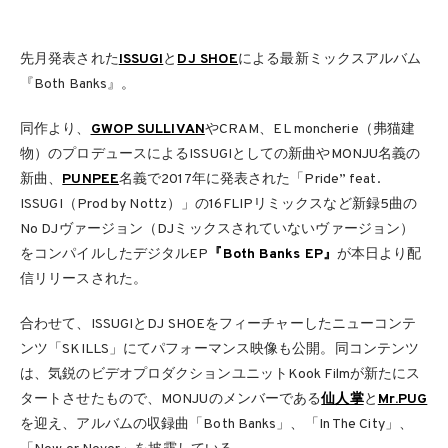
先月発表された
ISSUGI
と
DJ SHOE
による最新ミックスアルバム
『Both Banks』。
同作より、
GWOP SULLIVAN
やCRAM、EL moncherie（弗猫建
物）のプロデュースによるISSUGIとしての新曲やMONJU名義の
新曲、
PUNPEE
名義で2017年に発表された「Pride” feat.
ISSUGI（Prod by Nottz）」の16FLIPリミックスなど新録5曲の
No DJヴァージョン（DJミックスされていないヴァージョン）
をコンパイルしたデジタルEP
『Both Banks EP』
が本日より配
信リリースされた。
合わせて、ISSUGIとDJ SHOEをフィーチャーしたニューコンテ
ンツ「SKILLS」にてパフォーマンス映像も公開。同コンテンツ
は、気鋭のビデオプロダクションユニットKook Filmが新たにス
タートさせたもので、MONJUのメンバーである
仙人掌
と
Mr.PUG
を迎え、アルバムの収録曲「Both Banks」、「In The City」、