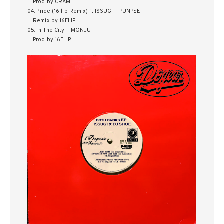
Prod by CRAM
04. Pride (16flip Remix) ft ISSUGI – PUNPEE
Remix by 16FLIP
05. In The City – MONJU
Prod by 16FLIP