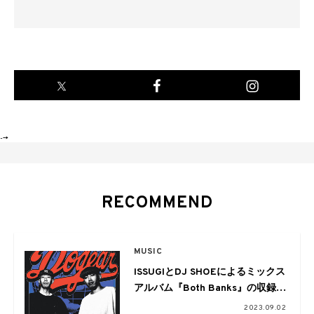
-->
RECOMMEND
MUSIC
ISSUGIとDJ SHOEによるミックス
アルバム『Both Banks』の収録曲
をGQがリミックスしたEP『Both
2023.09.02