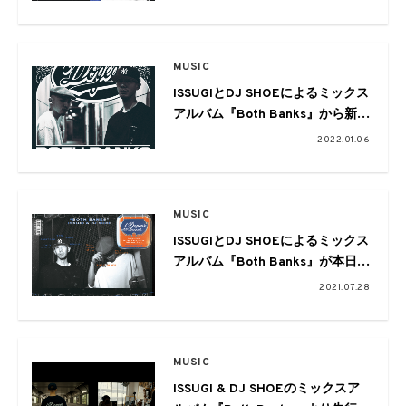
Banks – GQ REMIXEP』が配信。
完全限定プレスのCDも限定販売
MUSIC
ISSUGIとDJ SHOEによるミックス
アルバム『Both Banks』から新録
曲をコンパイルしたアナログ盤が
2022.01.06
リリース
MUSIC
ISSUGIとDJ SHOEによるミックス
アルバム『Both Banks』が本日発
売。インタビュー映像がYouTube
2021.07.28
にて公開
MUSIC
ISSUGI & DJ SHOEのミックスア