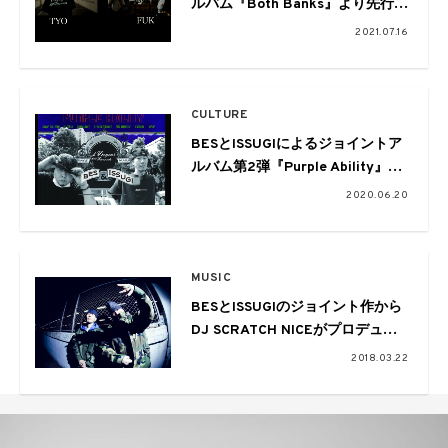
ルバム『Both Banks』より先行シ
ングル「Both Banks」が配信
2021.07.16
&MV公開
CULTURE
BESとISSUGIによるジョイントア
ルバム第2弾『Purple Ability』が
DOGEAR RECORDSからリリース
2020.06.20
MUSIC
BESとISSUGIのジョイント作から
DJ SCRATCH NICEがプロデュー
スした“BOOM BAP”のミュージッ
2018.03.22
クビデオ