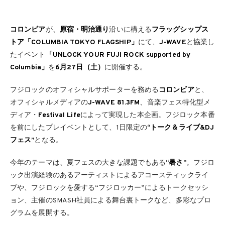
コロンビア
が、
原宿・明治通り
沿いに構える
フラッグシップス
トア「COLUMBIA TOKYO FLAGSHIP」
にて、
J-WAVE
と協業し
たイベント
「UNLOCK YOUR FUJI ROCK supported by
Columbia」
を
6月27日（土）
に開催する。
フジロックのオフィシャルサポーターを務める
コロンビア
と、
オフィシャルメディアの
J-WAVE 81.3FM
、音楽フェス特化型メ
ディア・
Festival Life
によって実現した本企画。フジロック本番
を前にしたプレイベントとして、1日限定の
“トーク＆ライブ&DJ
フェス”
となる。
今年のテーマは、夏フェスの大きな課題でもある
“暑さ”
。フジロ
ック出演経験のあるアーティストによるアコースティックライ
ブや、フジロックを愛する“フジロッカー”によるトークセッシ
ョン、主催のSMASH社員による舞台裏トークなど、多彩なプロ
グラムを展開する。