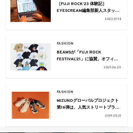
［FUJI ROCK’23 体験記］
EYESCREAM編集部新人スタッフ
が行く
2023.07.14
初めてのフジロック-準備編-
FASHION
BEAMSが「FUJI ROCK
FESTIVAL’21」に協賛。オフィシ
ャルTシャツなどサスティナブル
2021.06.20
な形でのサポートを発表
FASHION
MIZUNOグローバルプロジェクト
第16弾は、人気ストリートブラン
ドFUTURとコラボ
2019.05.21