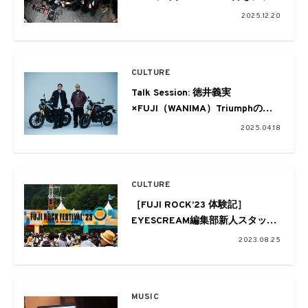
イヤーがピュアに集っていいハン
2025.12.20
ズオンフェス
CULTURE
Talk Session: 徳井義実
×FUJI（WANIMA）Triumphのバ
イクを前に考えるバイク相棒論
2025.04.18
CULTURE
［FUJI ROCK’23 体験記］
EYESCREAM編集部新人スタッフ
が行く
2023.08.25
初めてのフジロック
MUSIC