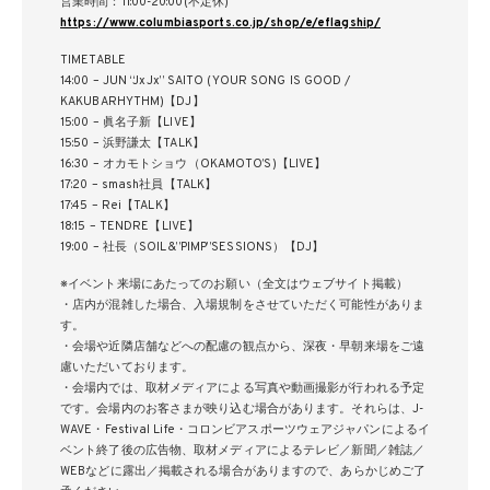
営業時間：11:00-20:00(不定休)
https://www.columbiasports.co.jp/shop/e/eflagship/
TIMETABLE
14:00 – JUN “JxJx” SAITO (YOUR SONG IS GOOD /
KAKUBARHYTHM)【DJ】
15:00 – 眞名子新【LIVE】
15:50 – 浜野謙太【TALK】
16:30 – オカモトショウ（OKAMOTO’S)【LIVE】
17:20 – smash社員【TALK】
17:45 – Rei【TALK】
18:15 – TENDRE【LIVE】
19:00 – 社長（SOIL&”PIMP”SESSIONS）【DJ】
※イベント来場にあたってのお願い（全文はウェブサイト掲載）
・店内が混雑した場合、入場規制をさせていただく可能性がありま
す。
・会場や近隣店舗などへの配慮の観点から、深夜・早朝来場をご遠
慮いただいております。
・会場内では、取材メディアによる写真や動画撮影が行われる予定
です。会場内のお客さまが映り込む場合があります。それらは、J-
WAVE・Festival Life・コロンビアスポーツウェアジャパンによるイ
ベント終了後の広告物、取材メディアによるテレビ／新聞／雑誌／
WEBなどに露出／掲載される場合がありますので、あらかじめご了