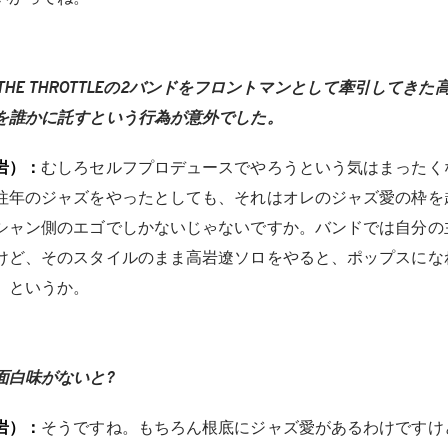
.、THE THROTTLEの2バンドをフロントマンとして牽引してき
を誰かに託すという行為が意外でした。
岩）：
むしろセルフプロデュースでやろうという気はまったく
往年のジャズをやったとしても、それはオレのジャズ愛の枠を
シャン側のエゴでしかないじゃないですか。バンドでは自分の
けど、そのスタイルのまま高岩遼ソロをやると、ポップスにな
、というか。
面白味がないと?
岩）：
そうですね。もちろん根底にジャズ愛があるわけですけ