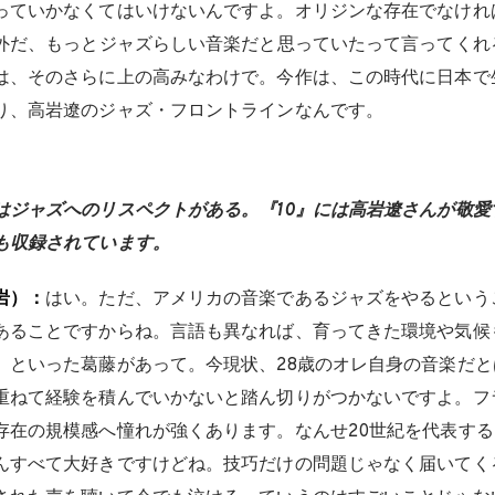
っていかなくてはいけないんですよ。オリジンな存在でなけれ
意外だ、もっとジャズらしい音楽だと思っていたって言ってくれ
は、そのさらに上の高みなわけで。今作は、この時代に日本で
り、高岩遼のジャズ・フロントラインなんです。
はジャズへのリスペクトがある。『10』には高岩遼さんが敬愛
も収録されています。
岩）：
はい。ただ、アメリカの音楽であるジャズをやるという
あることですからね。言語も異なれば、育ってきた環境や気候
、といった葛藤があって。今現状、28歳のオレ自身の音楽だ
重ねて経験を積んでいかないと踏ん切りがつかないですよ。フ
存在の規模感へ憧れが強くあります。なんせ20世紀を代表す
んすべて大好きですけどね。技巧だけの問題じゃなく届いてく