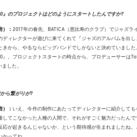
10』のプロジェクトはどのようにスタートしたんですか?
岩）：
2017年の春先、BATICA（恵比寿のクラブ）でジャズ
のディレクターが遊びに来てくれて『ジャズのアルバムを出し
ときから、やるならビッグバンドでしかないと決めていました
』。プロジェクトスタートの時点から、プロデューサーはTokyo R
ていました。
は前から繋がりが?
岩）：
いえ、今作の制作にあたってディレクターに紹介しても
接してこなかった人種の人間で、それがすごく魅力だったんで
反応が起きるんじゃないか、という期待感が生まれましたね。
いかってね。