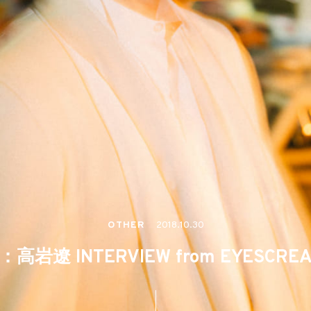
OTHER
2018.10.30
 ：高岩遼 INTERVIEW from EYESCREA