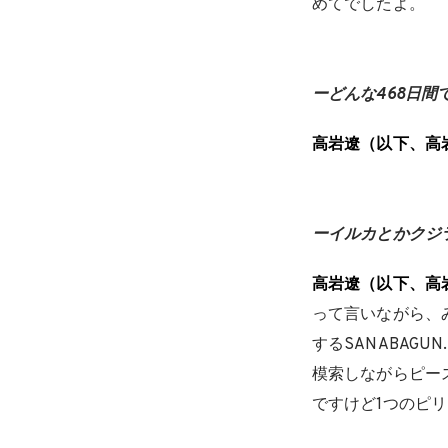
めてでしたよ。
ーどんな468日間
高岩遼（以下、高
ーイルカとかクジ
高岩遼（以下、高
って言いながら、
するSANABAGU
模索しながらピー
ですけど1つのピ