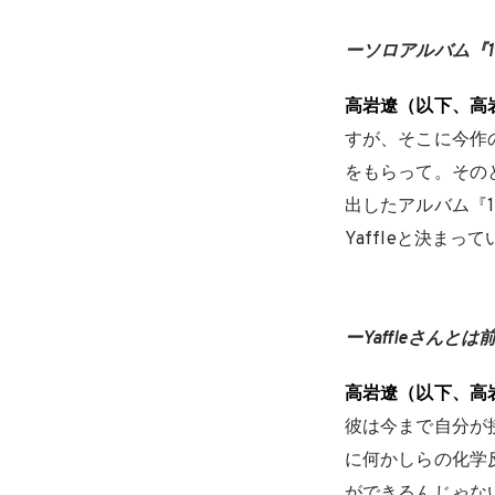
ーソロアルバム『
高岩遼（以下、高
すが、そこに今作
をもらって。その
出したアルバム『10
Yaffleと決まっ
ーYaffleさんと
高岩遼（以下、高
彼は今まで自分が
に何かしらの化学
ができるんじゃな