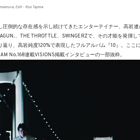
mamura, Edit - Ryo Tajima
し圧倒的な存在感を示し続けてきたエンターテイナー、高岩遼
AGUN.、THE THROTTLE、SWINGERZで、その才能を発
り返り、高岩純度120%で表現したフルアルバム『10』。ここ
EAM No.168連載VISIONS掲載インタビューの一部抜粋。