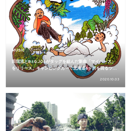
MUSIC
田我流とB.I.G.JOEがタッグを組んだ新曲「マイペース」
をリリース。キャンピングカーで北海道6ヶ所を回るツア
ーを開催
2020.10.03