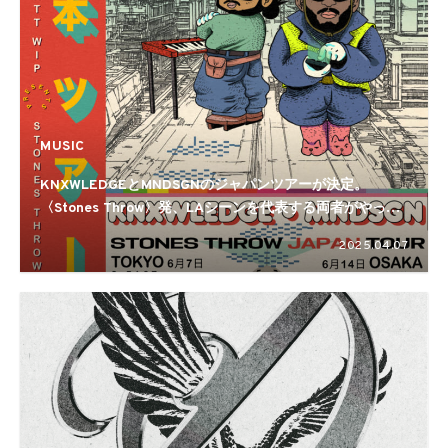
MUSIC
KNXWLEDGEとMNDSGNのジャパンツアーが決定。
〈Stones Throw〉発、LAシーンを代表する両者がやって
くる
2025.04.07