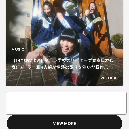
MUSIC
［INTERVIEW］新しい学校のリーダーズ青春日本代
表! セーラー服4人組が情熱の限りを注いだ新作
『SNACKTIME』
2021.11.30
VIEW MORE