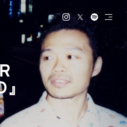
R
ED』